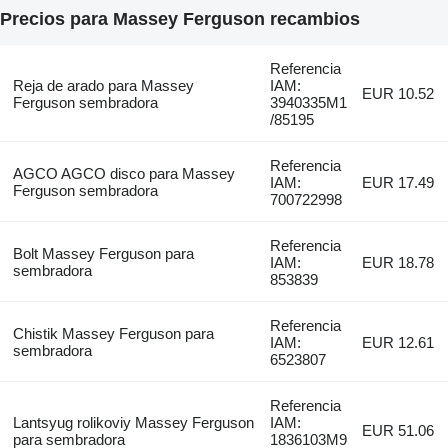
Precios para Massey Ferguson recambios
Referencia
Reja de arado para Massey
IAM:
EUR 10.52
Ferguson sembradora
3940335M1
/85195
Referencia
AGCO AGCO disco para Massey
IAM:
EUR 17.49
Ferguson sembradora
700722998
Referencia
Bolt Massey Ferguson para
IAM:
EUR 18.78
sembradora
853839
Referencia
Chistik Massey Ferguson para
IAM:
EUR 12.61
sembradora
6523807
Referencia
Lantsyug rolikoviy Massey Ferguson
IAM:
EUR 51.06
para sembradora
1836103M9