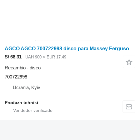
AGCO AGCO 700722998 disco para Massey Ferguson sembradora
S/ 68.31
UAH 900
≈ EUR 17.49
Recambio - disco
700722998
Ucrania, Kyiv
Prodazh tehniki