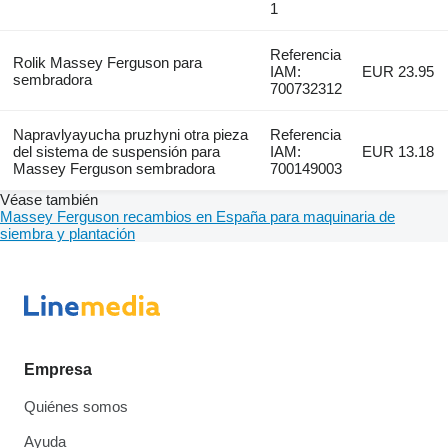
1
Referencia
Rolik Massey Ferguson para
IAM:
EUR 23.95
sembradora
700732312
Napravlyayucha pruzhyni otra pieza
Referencia
del sistema de suspensión para
IAM:
EUR 13.18
Massey Ferguson sembradora
700149003
Véase también
Massey Ferguson recambios en España para maquinaria de
siembra y plantación
Empresa
Quiénes somos
Ayuda