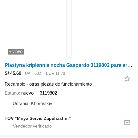
VÍDEO
Plastyna kriplennia nozha Gaspardo 3119802 para arado de cincel
S/ 45.69
UAH 602
≈ EUR 11.70
Recambio - otras piezas de funcionamiento
Estado
nuevo
3119802
Ucrania, Khorostkiv
TOV "Mriya Servis Zapchastini"