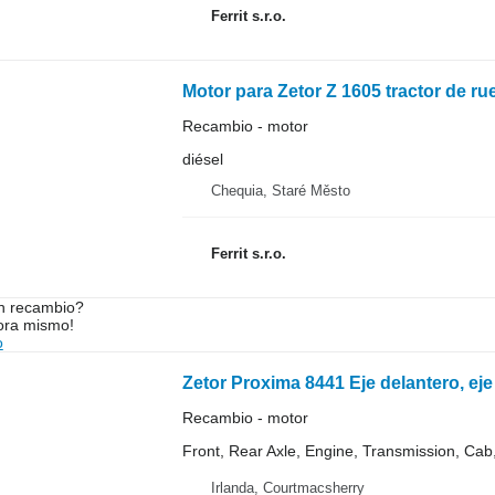
Ferrit s.r.o.
Motor para Zetor Z 1605 tractor de r
Recambio - motor
diésel
Chequia, Staré Město
Ferrit s.r.o.
n recambio?
ora mismo!
o
Recambio - motor
Front, Rear Axle, Engine, Transmission, Cab, 
Irlanda, Courtmacsherry