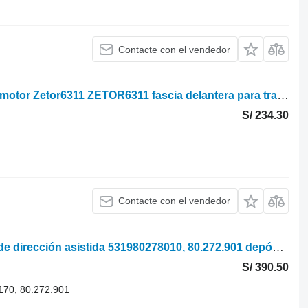
Contacte con el vendedor
Zetor 6311 Panel lateral izquierdo del motor Zetor6311 ZETOR6311 fascia delantera para tractor de ruedas
S/ 234.30
Contacte con el vendedor
Zetor 8011 Depósito y filtro de aceite de dirección asistida 531980278010, 80.272.901 depósito de dirección asistida
S/ 390.50
70, 80.272.901