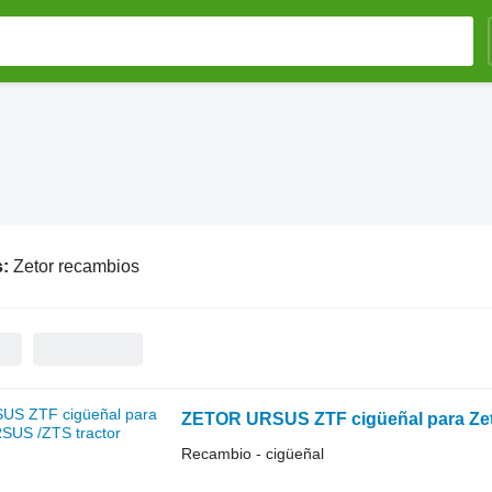
s:
Zetor recambios
ZETOR URSUS ZTF cigüeñal para Zet
Recambio - cigüeñal