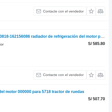
Contacte con el vendedor
Zetor Radiador de agua 6911 1437-010818-162156086 radiador de refrigeración del motor para tractor de ruedas
S/ 585.80
tor
Contacte con el vendedor
 del motor 000000 para 5718 tractor de ruedas
S/ 507.70