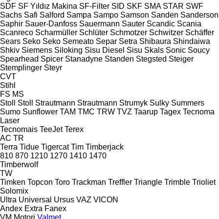
SDF
SF Yıldız Makina
SF-Filter
SID
SKF
SMA
STAR
SWF
Sachs
Safi
Salford
Sampa
Sampo
Samson
Sanden
Sanderson
Saphir
Sauer-Danfoss
Sauermann
Sauter
Scandic
Scania
Scanreco
Scharmüller
Schlüter
Schmotzer
Schwitzer
Schäffer
Sears
Seko
Seko
Semeato
Separ
Setra
Shibaura
Shindaiwa
Shkiv
Siemens
Siloking
Sisu Diesel
Sisu
Skals
Sonic
Soucy
Spearhead
Spicer
Stanadyne
Standen
Stegsted
Steiger
Stemplinger
Steyr
CVT
Stihl
FS
MS
Stoll
Stoll
Strautmann
Strautmann
Strumyk
Sulky
Summers
Sumo
Sunflower
TAM
TMC
TRW
TVZ
Taarup
Tagex
Tecnoma
Laser
Tecnomais
TeeJet
Terex
AC
TR
Terra
Tidue
Tigercat
Tim
Timberjack
810
870
1210
1270
1410
1470
Timberwolf
TW
Timken
Topcon
Toro
Trackman
Treffler
Triangle
Trimble
Trioliet
Solomix
Ultra
Universal
Ursus
VAZ
VICON
Andex
Extra
Fanex
VM Motori
Valmet