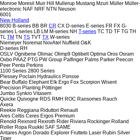
Monroe
Moresil
Muir Hill
Mullerup
Mustang
Mzuri
Müller
Müller-
electronic
NAF
NRF
NTN
Neuson
6001
New Holland
8030
B-series
BB
BR
CR
CX
D-series
E-series
FR
FX
G-
series
L-series
LB
LM
M-series
NH
T-series
TC
TD
TF
TG
TH
TL
TM
TN
TS
TVT
TX
W-series
Niemeyer
Noremat
NovAtel
Nuffield
O&K
D-series
RH
OSLV
Ognibene
Olimac
Olimp9
Optibelt
Optima
Oros
Osram
Oxbo
PAAZ
PTG
PW Group
Palfinger
Palms
Parker
Peecon
Peer
Penta
Perkins
1100 Series
2800 Series
Plessey
Poclain Hydraulics
Ponsse
Bear
Buffalo
Elephant
Elk
Ergo
Fox
Scorpion
Wisent
Precision Planting
Pöttinger
Jumbo
Synkro
Vitasem
Quicke
Quivogne
RDS
RMH
ROC
Ransomes
Rauch
Axera
Reekie
Reggiana Riduttori
Renault
Ares
Celtis
Ceres
Ergos
Premium
Renold
Rexnord
Rexroth
Rider
Riviera
Rockinger
Rolland
Roller
Ropa
Ruukki
SAF
SAME
Antares
Argon
Dorado
Explorer
Frutteto
Laser
Rubin
Silver
Tiger