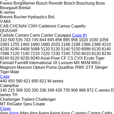
Pavesi
BorgWarner
Bosch Rexroth
Bosch
Boschung
Boss
Bourgault
Bredal
K-series
Brevini
Bucher Hydraulics
BvL
V-MIX
CAB
CHCNAV
CNH
Calderoni
Camso
Capello
QUASAR
Carlisle
Carraro
Carre
Carrier
Casappa
Case IH
310
500
535
743
745
844
845
856
885
956
1020
1030
1056
1083
1255
1460
1660
1680
2020
2166
2188
2366
2388
4210
4230
4240
4408
5088
5120
5130
5140
5150
6088
6130
6140
7088
7120
7140
7210
7220
7230
7240
7250
8010
8120
8230
8240
9120
9230
9240
Axial-Flow
CF
CS
CVX
Ecolo Tiger
Farmall
Farmlift
International
JX
Luxxum
MX
MXM
MXU
Magnum
Maxxum
Optum
Puma
Quadtrac
RMX
STX
Steiger
Tiger Mate
Case
440
450
580
621
695
821
W-series
Caterpillar
140
215
308
320
330
336
349
428
735
906
966
972
C-series
D
series
TH
Challenger Trailers
Challenger
MT
RoGator
Spra Coupe
Claas
Ares
Arion
Atles
Atos
Avero
Axion
Axos
C-series
Cargos
Celtis