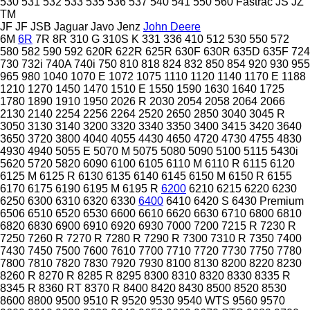
530
531
532
533
535
536
537
540
541
550
560
Fastrac
JS
JZ
TM
JF
JF
JSB
Jaguar
Javo
Jenz
John Deere
6M
6R
7R
8R
310 G
310S K
331
336
410
512
530
550
572
580
582
590
592
620R
622R
625R
630F
630R
635D
635F
724
730
732i
740A
740i
750
810
818
824
832
850
854
920
930
955
965
980
1040
1070 E
1072
1075
1110
1120
1140
1170 E
1188
1210
1270
1450
1470
1510 E
1550
1590
1630
1640
1725
1780
1890
1910
1950
2026 R
2030
2054
2058
2064
2066
2130
2140
2254
2256
2264
2520
2650
2850
3040
3045 R
3050
3130
3140
3200
3320
3340
3350
3400
3415
3420
3640
3650
3720
3800
4040
4055
4430
4650
4720
4730
4755
4830
4930
4940
5055 E
5070 M
5075
5080
5090
5100
5115
5430i
5620
5720
5820
6090
6100
6105
6110 M
6110 R
6115
6120
6125 M
6125 R
6130
6135
6140
6145
6150 M
6150 R
6155
6170
6175
6190
6195 M
6195 R
6200
6210
6215
6220
6230
6250
6300
6310
6320
6330
6400
6410
6420 S
6430 Premium
6506
6510
6520
6530
6600
6610
6620
6630
6710
6800
6810
6820
6830
6900
6910
6920
6930
7000
7200
7215 R
7230 R
7250
7260 R
7270 R
7280 R
7290 R
7300
7310 R
7350
7400
7430
7450
7500
7600
7610
7700
7710
7720
7730
7750
7780
7800
7810
7820
7830
7920
7930
8100
8130
8200
8220
8230
8260 R
8270 R
8285 R
8295
8300
8310
8320
8330
8335 R
8345 R
8360 RT
8370 R
8400
8420
8430
8500
8520
8530
8600
8800
9500
9510 R
9520
9530
9540 WTS
9560
9570