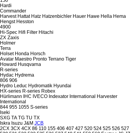
150
Hardi
Commander
Harvest
Hattat
Hatz
Hatzenbichler
Hauer
Hawe
Hella
Hema
Hengst
Hesston
4900
Hi-Spec
Hifi Filter
Hitachi
ZX
Zaxis
Holmer
Terra
Holset
Honda
Horsch
Avatar
Maestro
Pronto
Terrano
Tiger
Howard
Husqvarna
R-series
Hydac
Hydrema
806
906
Hydro Leduc
Hydromatik
Hyundai
HX-series
R-series
Robex
Hürlimann
IHC
IVECO
Indexator
International Harvester
International
844
955
1055
S-series
Iseki
SXG
TA
TG
TU
TX
Iskra
Isuzu
J&M
JCB
2CX
3CX
4CX
86
110
155
406
407
427
520
524
525
526
527