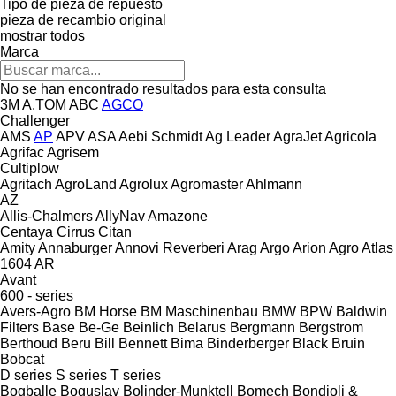
Tipo de pieza de repuesto
pieza de recambio original
mostrar todos
Marca
No se han encontrado resultados para esta consulta
3M
A.TOM
ABC
AGCO
Challenger
AMS
AP
APV
ASA
Aebi Schmidt
Ag Leader
AgraJet
Agricola
Agrifac
Agrisem
Cultiplow
Agritach
AgroLand
Agrolux
Agromaster
Ahlmann
AZ
Allis-Chalmers
AllyNav
Amazone
Centaya
Cirrus
Citan
Amity
Annaburger
Annovi Reverberi
Arag
Argo
Arion Agro
Atlas
1604
AR
Avant
600 - series
Avers-Agro
BM Horse
BM Maschinenbau
BMW
BPW
Baldwin
Filters
Base
Be-Ge
Beinlich
Belarus
Bergmann
Bergstrom
Berthoud
Beru
Bill Bennett
Bima
Binderberger
Black Bruin
Bobcat
D series
S series
T series
Bogballe
Boguslav
Bolinder-Munktell
Bomech
Bondioli &