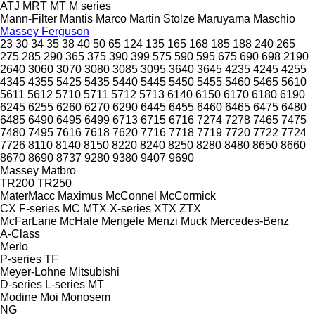
ATJ
MRT
MT
M series
Mann-Filter
Mantis
Marco
Martin Stolze
Maruyama
Maschio
Massey Ferguson
23
30
34
35
38
40
50
65
124
135
165
168
185
188
240
265
275
285
290
365
375
390
399
575
590
595
675
690
698
2190
2640
3060
3070
3080
3085
3095
3640
3645
4235
4245
4255
4345
4355
5425
5435
5440
5445
5450
5455
5460
5465
5610
5611
5612
5710
5711
5712
5713
6140
6150
6170
6180
6190
6245
6255
6260
6270
6290
6445
6455
6460
6465
6475
6480
6485
6490
6495
6499
6713
6715
6716
7274
7278
7465
7475
7480
7495
7616
7618
7620
7716
7718
7719
7720
7722
7724
7726
8110
8140
8150
8220
8240
8250
8280
8480
8650
8660
8670
8690
8737
9280
9380
9407
9690
Massey
Matbro
TR200
TR250
MaterMacc
Maximus
McConnel
McCormick
CX
F-series
MC
MTX
X-series
XTX
ZTX
McFarLane
McHale
Mengele
Menzi Muck
Mercedes-Benz
A-Class
Merlo
P-series
TF
Meyer-Lohne
Mitsubishi
D-series
L-series
MT
Modine
Moi
Monosem
NG