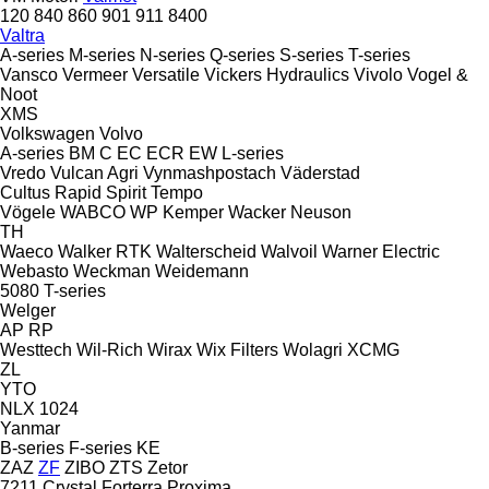
120
840
860
901
911
8400
Valtra
A-series
M-series
N-series
Q-series
S-series
T-series
Vansco
Vermeer
Versatile
Vickers Hydraulics
Vivolo
Vogel &
Noot
XMS
Volkswagen
Volvo
A-series
BM
C
EC
ECR
EW
L-series
Vredo
Vulcan Agri
Vynmashpostach
Väderstad
Cultus
Rapid
Spirit
Tempo
Vögele
WABCO
WP Kemper
Wacker Neuson
TH
Waeco
Walker RTK
Walterscheid
Walvoil
Warner Electric
Webasto
Weckman
Weidemann
5080
T-series
Welger
AP
RP
Westtech
Wil-Rich
Wirax
Wix Filters
Wolagri
XCMG
ZL
YTO
NLX 1024
Yanmar
B-series
F-series
KE
ZAZ
ZF
ZIBO
ZTS
Zetor
7211
Crystal
Forterra
Proxima