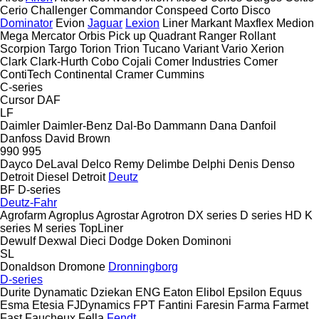
Cerio
Challenger
Commandor
Conspeed
Corto
Disco
Dominator
Evion
Jaguar
Lexion
Liner
Markant
Maxflex
Medion
Mega
Mercator
Orbis
Pick up
Quadrant
Ranger
Rollant
Scorpion
Targo
Torion
Trion
Tucano
Variant
Vario
Xerion
Clark
Clark-Hurth
Cobo
Cojali
Comer Industries
Comer
ContiTech
Continental
Cramer
Cummins
C-series
Cursor
DAF
LF
Daimler
Daimler-Benz
Dal-Bo
Dammann
Dana
Danfoil
Danfoss
David Brown
990
995
Dayco
DeLaval
Delco Remy
Delimbe
Delphi
Denis
Denso
Detroit Diesel
Detroit
Deutz
BF
D-series
Deutz-Fahr
Agrofarm
Agroplus
Agrostar
Agrotron
DX series
D series
HD
K
series
M series
TopLiner
Dewulf
Dexwal
Dieci
Dodge
Doken
Dominoni
SL
Donaldson
Dromone
Dronningborg
D-series
Durite
Dynamatic
Dziekan
ENG
Eaton
Elibol
Epsilon
Equus
Esma
Etesia
FJDynamics
FPT
Fantini
Faresin
Farma
Farmet
Fast
Faucheux
Fella
Fendt