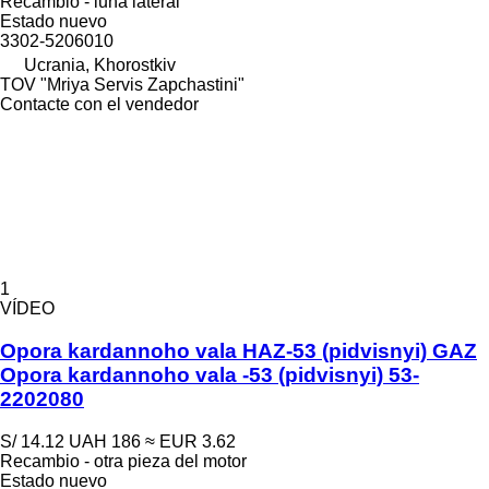
Recambio - luna lateral
Estado
nuevo
3302-5206010
Ucrania, Khorostkiv
TOV "Mriya Servis Zapchastini"
Contacte con el vendedor
1
VÍDEO
Opora kardannoho vala HAZ-53 (pidvisnyi) GAZ
Opora kardannoho vala -53 (pidvisnyi) 53-
2202080
S/ 14.12
UAH 186
≈ EUR 3.62
Recambio - otra pieza del motor
Estado
nuevo