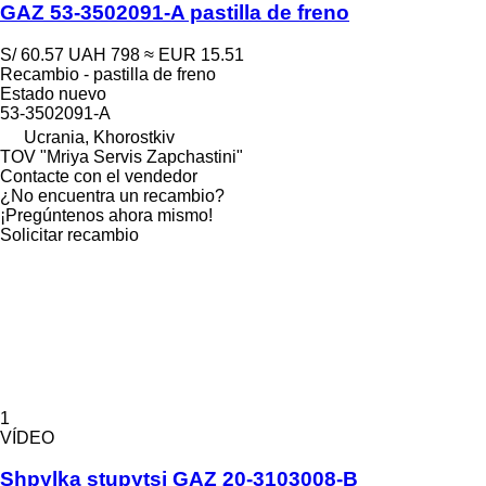
GAZ 53-3502091-A pastilla de freno
S/ 60.57
UAH 798
≈ EUR 15.51
Recambio - pastilla de freno
Estado
nuevo
53-3502091-А
Ucrania, Khorostkiv
TOV "Mriya Servis Zapchastini"
Contacte con el vendedor
¿No encuentra un recambio?
¡Pregúntenos ahora mismo!
Solicitar recambio
1
VÍDEO
Shpylka stupytsi GAZ 20-3103008-B