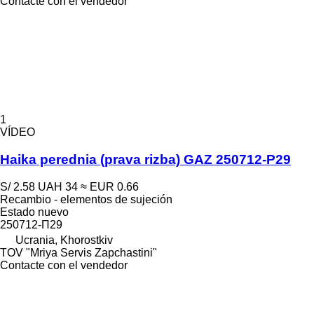
Contacte con el vendedor
1
VÍDEO
Haika perednia (prava rizba) GAZ 250712-P29
S/ 2.58
UAH 34
≈ EUR 0.66
Recambio - elementos de sujeción
Estado
nuevo
250712-П29
Ucrania, Khorostkiv
TOV "Mriya Servis Zapchastini"
Contacte con el vendedor