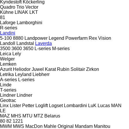
Kyndestoft
Köckerling
Quadro
Trio
Vector
Kühne
LINAK
LKT
81
Laforge
Lamborghini
R-series
Landini
5-100
8880
Landpower
Legend
Powerfarm
Rex
Vision
Landoll
Landstal
Laverda
3500
3600
3650
L-series
M-series
Leica
Lely
Welger
Lemken
Azurit
Heliodor
Juwel
Karat
Rubin
Solitair
Zirkon
Letrika
Leyland
Liebherr
A-series
L-series
Linde
T-series
Lindner
Lindner
Geotrac
Linx
Lister Petter
Loglift
Logset
Lombardini
LuK
Lucas
MAN
LE
MAZ
MHS
MTU
MTZ Belarus
80
82
1221
MWM
MWS
MacDon
Mahle Original
Mandam
Manitou