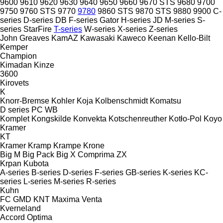
9600
9610
9620
9630
9640
9650
9660
9670 STS
9680
9700
9750
9760 STS
9770
9780
9860 STS
9870 STS
9880
9900
C-
series
D-series
DB
F-series
Gator
H-series
JD
M-series
S-
series
StarFire
T-series
W-series
X-series
Z-series
John Greaves
KamAZ
Kawasaki
Kaweco
Keenan
Kello-Bilt
Kemper
Champion
Kimadan
Kinze
3600
Kirovets
K
Knorr-Bremse
Kohler
Koja
Kolbenschmidt
Komatsu
D series
PC
WB
Komplet
Kongskilde
Konvekta
Kotschenreuther
Kotło-Pol
Koyo
Kramer
KT
Kramer
Kramp
Krampe
Krone
Big M
Big Pack
Big X
Comprima
ZX
Krpan
Kubota
A-series
B-series
D-series
F-series
GB-series
K-series
KC-
series
L-series
M-series
R-series
Kuhn
FC
GMD
KNT
Maxima
Venta
Kverneland
Accord
Optima