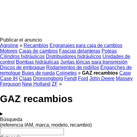
Publicar el anuncio
Agroline
»
Recambios
Engranajes para caja de cambios
Motores
Cajas de cambios
Fascias delanteras
Poleas
Cilindros hidráulicos
Distribuidores hidráulicos
Unidades de
control
Bombas hidráulicas
Juntas tóricas para transmisión
Discos de embrague
Rodamientos de rodillos
Enganches de
remolque
Bujes de rueda
Cojinetes
»
GAZ recambios
Case
Case IH
Claas
Dronningborg
Fendt
Ford
John Deere
Massey
Ferguson
New Holland
ZF
»
GAZ recambios
Búsqueda
(referencia IAM, marca, modelo, recambio)