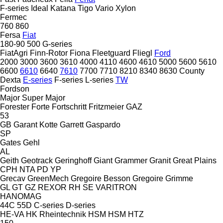
F-series
Ideal
Katana
Tigo
Vario
Xylon
Fermec
760
860
Fersa
Fiat
180-90
500
G-series
FiatAgri
Finn-Rotor
Fiona
Fleetguard
Fliegl
Ford
2000
3000
3600
3610
4000
4110
4600
4610
5000
5600
5610
6600
6610
6640
7610
7700
7710
8210
8340
8630
County
Dexta
E-series
F-series
L-series
TW
Fordson
Major
Super Major
Forester
Forte
Fortschritt
Fritzmeier
GAZ
53
GB
Garant Kotte
Garrett
Gaspardo
SP
Gates
Gehl
AL
Geith
Geotrack
Geringhoff
Giant
Grammer
Granit
Great Plains
CPH
NTA
PD
YP
Grecav
GreenMech
Gregoire Besson
Gregoire
Grimme
GL
GT
GZ
REXOR
RH
SE
VARITRON
HANOMAG
44C
55D
C-series
D-series
HE-VA
HK Rheintechnik
HSM
HSM
HTZ