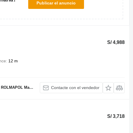
Publicar el anuncio
S/ 4,988
nce
12 m
OL Marcin Dziekan
Contacte con el vendedor
S/ 3,718