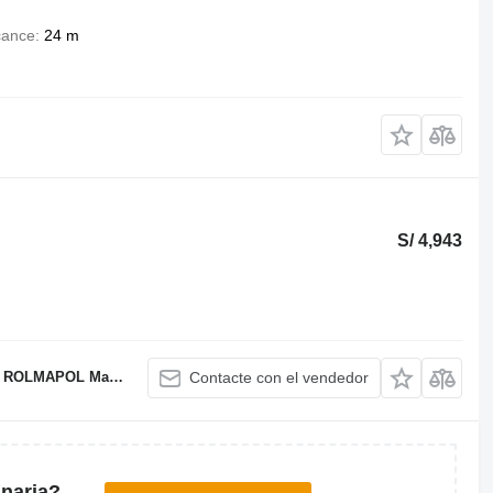
cance
24 m
S/ 4,943
OL Marcin Dziekan
Contacte con el vendedor
naria?