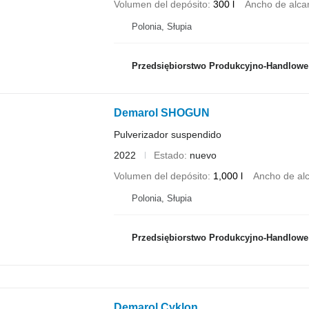
Volumen del depósito
300 l
Ancho de alca
Polonia, Słupia
Przedsiębiorstwo Produkcyjno-Handlowe ROLMAP
Demarol SHOGUN
Pulverizador suspendido
2022
Estado
nuevo
Volumen del depósito
1,000 l
Ancho de al
Polonia, Słupia
Przedsiębiorstwo Produkcyjno-Handlowe ROLMAP
Demarol Cyklon