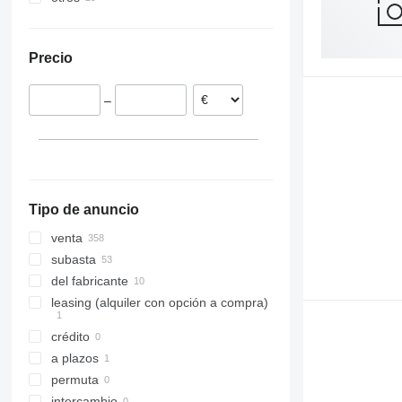
Noruega
Uzbekistán
Ucrania
Austria
México
Precio
Reino Unido
Francia
–
Letonia
Países Bajos
mostrar todos
Tipo de anuncio
venta
subasta
del fabricante
leasing (alquiler con opción a compra)
crédito
a plazos
permuta
intercambio