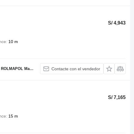
S/ 4,943
nce
10 m
OL Marcin Dziekan
Contacte con el vendedor
S/ 7,165
nce
15 m