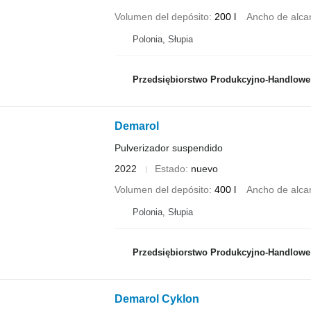
Volumen del depósito
200 l
Ancho de alca
Polonia, Słupia
Przedsiębiorstwo Produkcyjno-Handlowe ROLMAP
Demarol
Pulverizador suspendido
2022
Estado
nuevo
Volumen del depósito
400 l
Ancho de alca
Polonia, Słupia
Przedsiębiorstwo Produkcyjno-Handlowe ROLMAP
Demarol Cyklon