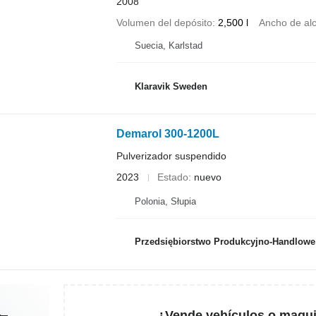
2008
Volumen del depósito
2,500 l
Ancho de al
Suecia, Karlstad
Klaravik Sweden
Demarol 300-1200L
Pulverizador suspendido
2023
Estado
nuevo
Polonia, Słupia
Przedsiębiorstwo Produkcyjno-Handlowe ROLMAP
¿Vende vehículos o maqui