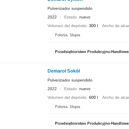
Pulverizador suspendido
2022
Estado
nuevo
Volumen del depósito
300 l
Ancho de alca
Polonia, Słupia
Przedsiębiorstwo Produkcyjno-Handlowe ROLMAP
Demarol Sokół
Pulverizador suspendido
2022
Estado
nuevo
Volumen del depósito
600 l
Ancho de alca
Polonia, Słupia
Przedsiębiorstwo Produkcyjno-Handlowe ROLMAP