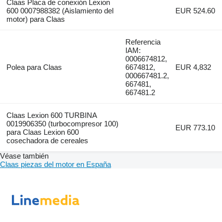
Claas Placa de conexión Lexion
600 0007988382 (Aislamiento del
EUR 524.60
motor) para Claas
Referencia
IAM:
0006674812,
Polea para Claas
6674812,
EUR 4,832
000667481.2,
667481,
667481.2
Claas Lexion 600 TURBINA
0019906350 (turbocompresor 100)
EUR 773.10
para Claas Lexion 600
cosechadora de cereales
Véase también
Claas piezas del motor en España