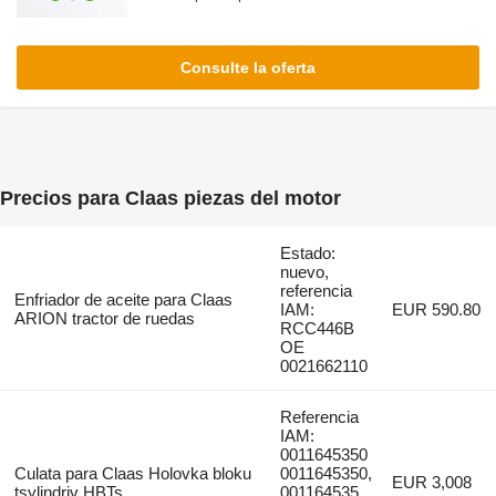
Consulte la oferta
Precios para Claas piezas del motor
Estado:
nuevo,
referencia
Enfriador de aceite para Claas
IAM:
EUR 590.80
ARION tractor de ruedas
RCC446B
OE
0021662110
Referencia
IAM:
0011645350
Culata para Claas Holovka bloku
0011645350,
EUR 3,008
tsylindriv HBTs
001164535,