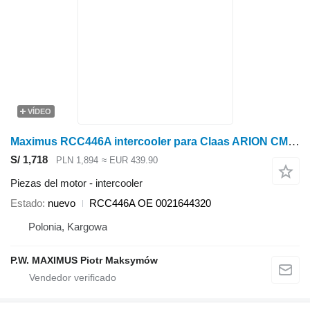
VÍDEO
Maximus RCC446A intercooler para Claas ARION CMATIC 550-510 550-530 650-620 660-510 660-610 , HEXASHIFT 550-510 550-520 650-610 650-620 tractor de ruedas
S/ 1,718
PLN 1,894
≈ EUR 439.90
Piezas del motor - intercooler
Estado
nuevo
RCC446A OE 0021644320
Polonia, Kargowa
P.W. MAXIMUS Piotr Maksymów