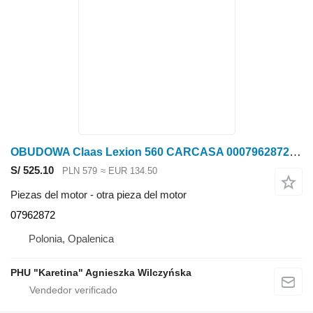
OBUDOWA Claas Lexion 560 CARCASA 0007962872 (Motor; sistema de filtración de aire) para Claas Lexion 560 cosechadora de cereales
S/ 525.10
PLN 579
≈ EUR 134.50
Piezas del motor - otra pieza del motor
07962872
Polonia, Opalenica
PHU "Karetina" Agnieszka Wilczyńska