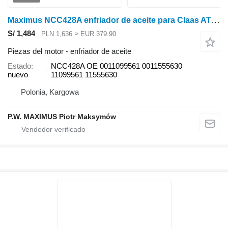
Maximus NCC428A enfriador de aceite para Claas ATOS 240-220 , 350-330 , 340-310 tractor de ruedas
S/ 1,484
PLN 1,636
≈ EUR 379.90
Piezas del motor - enfriador de aceite
Estado
NCC428A OE 0011099561 0011555630
nuevo
11099561 11555630
Polonia, Kargowa
P.W. MAXIMUS Piotr Maksymów