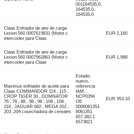
001164535.0,
164535.0,
164535.0
Claas Enfriador de aire de carga
Lexion 560 0007619831 (Motor c
EUR 2,160
intercooler para Claas
Claas Enfriador de aire de carga
Lexion 560 0007962861 (Motor c
EUR 1,988
intercooler para Claas
Estado:
nuevo,
Maximus enfriador de aceite para
referencia
Claas COMMANDOR 114 , 115 ,
IAM:
CROP TIGER 30 , DOMNATOR
NCP0394
EUR 953.10
76 , 78 , 88 , 96 , 98 , 106 , 108 ,
OE
118 , JAGUAR 682 , MEGA 202 ,
0006061351
203 ,204 cosechadora de cereales
6061351
657.382.1
6573821