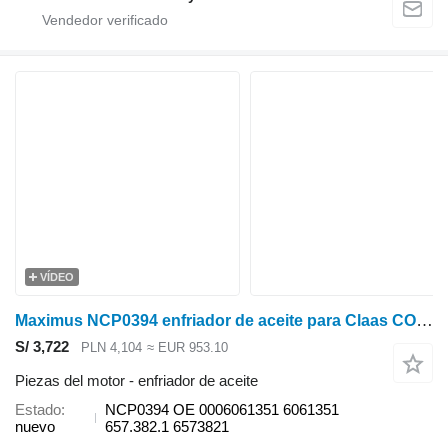
VÍDEO
Maximus NCP0394 enfriador de aceite para Claas COMMANDOR 114 , 115 , CROP TIGER 30 , DOMNATOR 76 , 78 , 88 , 96 , 98 , 106 , 108 , 118 , JAGUAR 682 , MEGA 202 , 203 ,204 cosechadora de cereales
S/ 3,722
PLN 4,104
≈ EUR 953.10
Piezas del motor - enfriador de aceite
Estado
NCP0394 OE 0006061351 6061351
nuevo
657.382.1 6573821