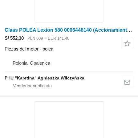
Claas POLEA Lexion 580 0006448140 (Accionamiento de la cesta del radiador-soplador) para Claas
S/ 552.30
PLN 609
≈ EUR 141.40
Piezas del motor - polea
Polonia, Opalenica
PHU "Karetina" Agnieszka Wilczyńska