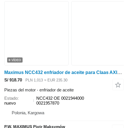
VÍDEO
Maximus NCC432 enfriador de aceite para Claas AXION 850-800 850-810 870-810 880-810 tractor de ruedas
S/ 918.70
PLN 1,013
≈ EUR 235.30
Piezas del motor - enfriador de aceite
Estado
NCC432 OE 0021944000
nuevo
0021957870
Polonia, Kargowa
P.W. MAXIMUS Piotr Maksymów