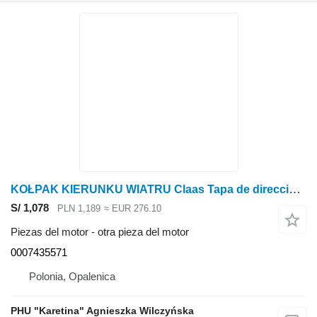
KOŁPAK KIERUNKU WIATRU Claas Tapa de dirección del viento Lexion 600 0007435571 (Pozo de ventilación) para Claas Lexion 600 cosechadora de cereales
S/ 1,078
PLN 1,189
≈ EUR 276.10
Piezas del motor - otra pieza del motor
0007435571
Polonia, Opalenica
PHU "Karetina" Agnieszka Wilczyńska