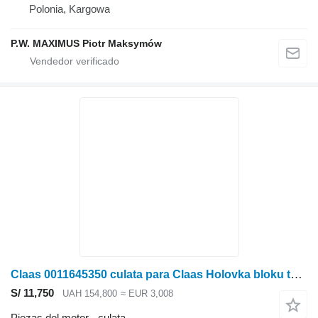
Polonia, Kargowa
P.W. MAXIMUS Piotr Maksymów
Claas 0011645350 culata para Claas Holovka bloku tsylindriv HBTs
S/ 11,750
UAH 154,800
≈ EUR 3,008
Piezas del motor - culata