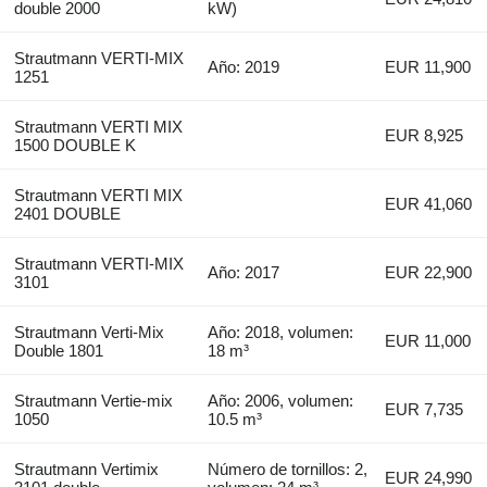
double 2000
kW)
Strautmann VERTI-MIX
Año: 2019
EUR 11,900
1251
Strautmann VERTI MIX
EUR 8,925
1500 DOUBLE K
Strautmann VERTI MIX
EUR 41,060
2401 DOUBLE
Strautmann VERTI-MIX
Año: 2017
EUR 22,900
3101
Strautmann Verti-Mix
Año: 2018, volumen:
EUR 11,000
Double 1801
18 m³
Strautmann Vertie-mix
Año: 2006, volumen:
EUR 7,735
1050
10.5 m³
Strautmann Vertimix
Número de tornillos: 2,
EUR 24,990