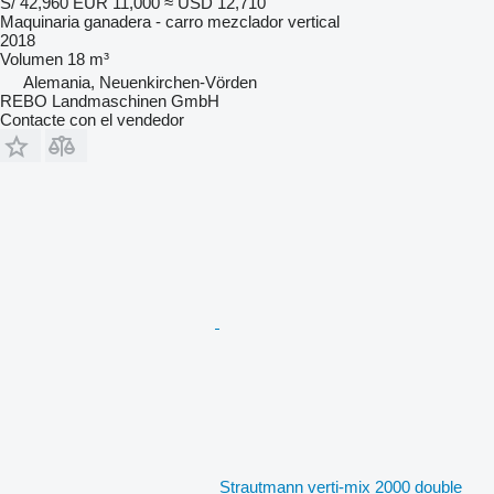
S/ 42,960
EUR 11,000
≈ USD 12,710
Maquinaria ganadera - carro mezclador vertical
2018
Volumen
18 m³
Alemania, Neuenkirchen-Vörden
REBO Landmaschinen GmbH
Contacte con el vendedor
Strautmann verti-mix 2000 double