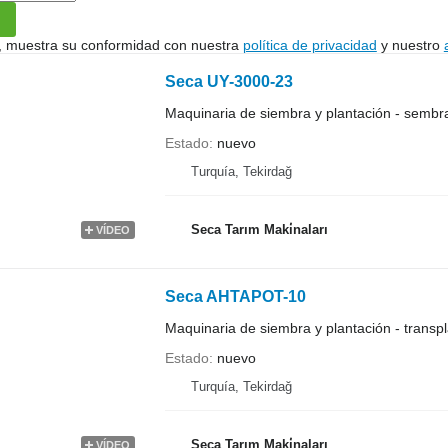
uí, muestra su conformidad con nuestra
política de privacidad
y nuestro
Seca UY-3000-23
Maquinaria de siembra y plantación - semb
Estado
nuevo
Turquía, Tekirdağ
Seca Tarım Maki̇naları
VÍDEO
Seca AHTAPOT-10
Maquinaria de siembra y plantación - transp
Estado
nuevo
Turquía, Tekirdağ
Seca Tarım Maki̇naları
VÍDEO