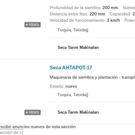
Profundidad de la siembra
200 mm
Número
Distancia entre filas
220 mm
Capacidad
2
Velocidad de funcionamiento
3 km/h
Poten
VÍDEO
Turquía, Tekirdağ
Seca Tarım Maki̇naları
Seca AHTAPOT-17
Maquinaria de siembra y plantación - transp
Estado
nuevo
Turquía, Tekirdağ
Seca Tarım Maki̇naları
VÍDEO
recibir anuncios nuevos de esta sección