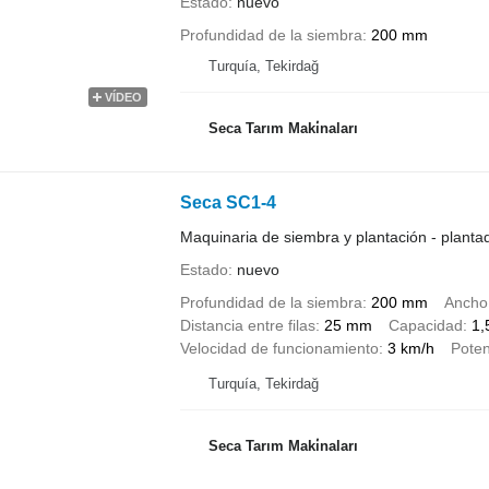
Estado
nuevo
Profundidad de la siembra
200 mm
Turquía, Tekirdağ
VÍDEO
Seca Tarım Maki̇naları
Seca SC1-4
Maquinaria de siembra y plantación - planta
Estado
nuevo
Profundidad de la siembra
200 mm
Ancho
Distancia entre filas
25 mm
Capacidad
1,
Velocidad de funcionamiento
3 km/h
Poten
Turquía, Tekirdağ
Seca Tarım Maki̇naları