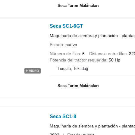
Seca Tarım Maki̇naları
Seca SC1-6GT
Maquinaria de siembra y plantación - planta
Estado
nuevo
Número de filas
6
Distancia entre filas
22
Potencia del tractor requerida
50 Hp
Turquía, Tekirdağ
VÍDEO
Seca Tarım Maki̇naları
Seca SC1-8
Maquinaria de siembra y plantación - planta
2022
Estado
nuevo