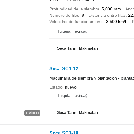
Profundidad de la siembra
5,000 mm
Anch
Número de filas
8
Distancia entre filas
22
Velocidad de funcionamiento
3,500 km/h
P
Turquía, Tekirdağ
Seca Tarım Maki̇naları
Seca SC1-12
Maquinaria de siembra y plantación - planta
Estado
nuevo
Turquía, Tekirdağ
Seca Tarım Maki̇naları
VÍDEO
Seca SC1-10