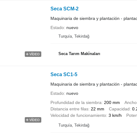
Seca SCM-2
Maquinaria de siembra y plantación - planta
Estado
nuevo
Turquía, Tekirdağ
Seca Tarım Maki̇naları
VÍDEO
Seca SC1-5
Maquinaria de siembra y plantación - planta
Estado
nuevo
Profundidad de la siembra
200 mm
Ancho
Distancia entre filas
22 mm
Capacidad
0.
Velocidad de funcionamiento
3 km/h
Poten
VÍDEO
Turquía, Tekirdağ