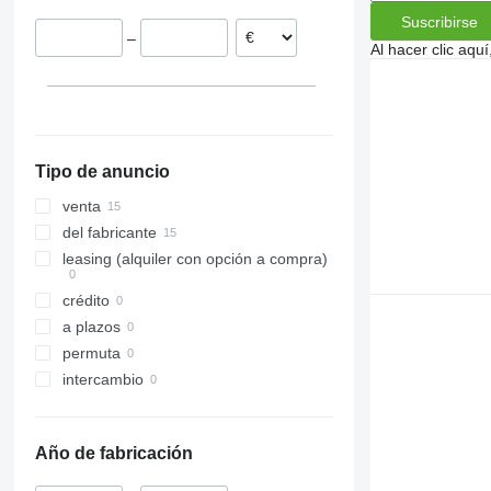
Suscribirse
–
Al hacer clic aq
Tipo de anuncio
venta
del fabricante
leasing (alquiler con opción a compra)
crédito
a plazos
permuta
intercambio
Año de fabricación