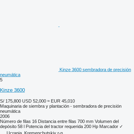
Kinze 3600 sembradora de precisión
neumática
5
Kinze 3600
S/ 175,800
USD 52,000
≈ EUR 45,010
Maquinaria de siembra y plantación - sembradora de precisión
neumática
2006
Número de filas
16
Distancia entre filas
700 mm
Volumen del
depósito
58 l
Potencia del tractor requerida
200 Hp
Marcador
✓
Ucrania, Kremenchutskiy r-n