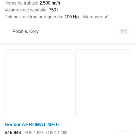
Horas de trabajo
2,500 ha/h
Volumen del depósito
750 l
Potencia del tractor requerida
100 Hp
Marcador
✓
Polonia, Kojły
Becker AEROMAT MH 6
S/ 5,948
EUR 1,523
≈ USD 1,760