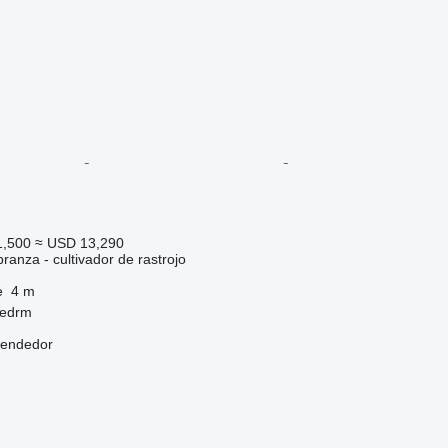
1,500
≈ USD 13,290
ranza - cultivador de rastrojo
e
4 m
hedrm
vendedor