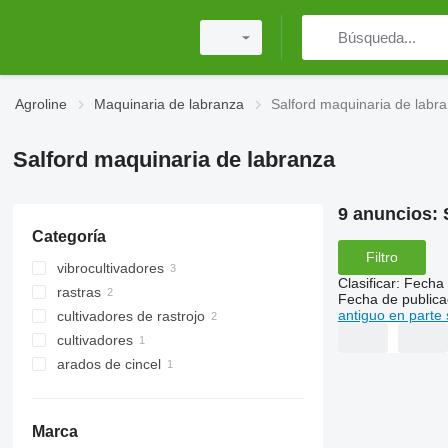
Agroline
Maquinaria de labranza
Salford maquinaria de labr
Salford maquinaria de labranza
9 anuncios:
Categoría
Filtro
vibrocultivadores
Clasificar
:
Fecha 
rastras
Fecha de publica
antiguo en parte 
cultivadores de rastrojo
gradas de discos
cultivadores
arados de cincel
Marca