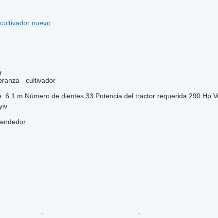
r
ranza - cultivador
e
6.1 m
Número de dientes
33
Potencia del tractor requerida
290 Hp
V
yiv
vendedor