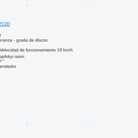
 2120
r
branza - grada de discos
Velocidad de funcionamiento
19 km/h
pilskyi raion
 "
vendedor