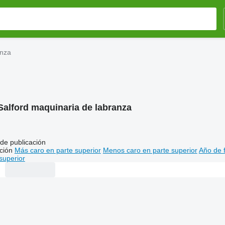
anza
Salford maquinaria de labranza
de publicación
ción
Más caro en parte superior
Menos caro en parte superior
Año de f
superior