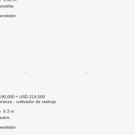
govishte
vendedor
190,000
≈ USD 219,500
ranza - cultivador de rastrojo
e
6.3 m
hedrm
vendedor