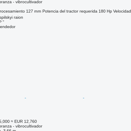
ranza - vibrocultivador
procesamiento
127 mm
Potencia del tractor requerida
180 Hp
Velocidad
pilskyi raion
 "
vendedor
5,000
≈ EUR 12,760
ranza - vibrocultivador
e
3.66 m