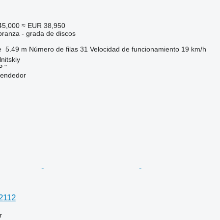
45,000
≈ EUR 38,950
branza - grada de discos
e
5.49 m
Número de filas
31
Velocidad de funcionamiento
19 km/h
nitskiy
 "
vendedor
-2112
r