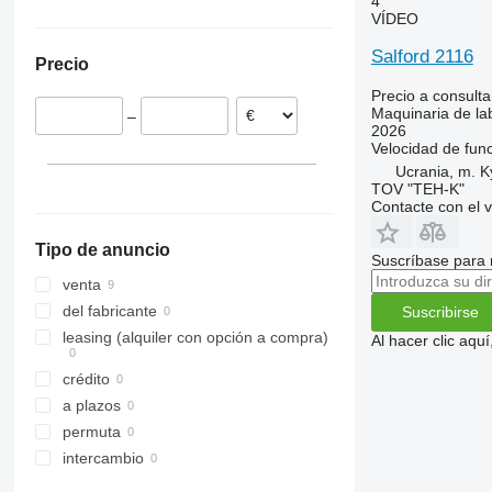
4
Ucrania
VÍDEO
RX
Opal
Presto
Super-Albatros
TLD
Rubin
W-series
Supertaube
Salford 2116
Precio
Smaragd
Precio a consulta
VariDiamant
Maquinaria de lab
–
VariOpal
2026
Velocidad de fun
VariTansanit
Ucrania, m. K
VariTitan
TOV "TEH-K"
VarioPack
Contacte con el 
Zirkon
Tipo de anuncio
Suscríbase para 
venta
del fabricante
Suscribirse
leasing (alquiler con opción a compra)
Al hacer clic aq
crédito
a plazos
permuta
intercambio