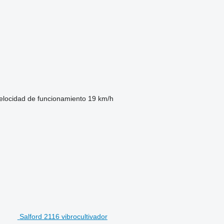
elocidad de funcionamiento
19 km/h
Salford 2116 vibrocultivador