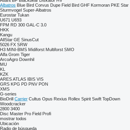
Atlant
BP
Blackbear
Diskator
HV
Albatros
Blue Bird
Corvus
Dupe
Field Bird
GHF
Kormoran
PKE
Star
Sturmvogel
Super-Albatros
Eurostar
Tukan
U671
U693
FPM RD 300
GAL-C 3.0
HKK
Kangu
AllStar
GE
SinusCut
5026
FX
SRW
H3
MINI-BMS
Midiforst
Multiforst
SMO
Alfa
Grom
Tiger
ArcoAgro
Downhil
MU
KL
KZK
ARES
ATLAS
IBIS
VIS
GRS
KPG
PD
PNV
PON
XMS
G-series
BioDrill
Carrier
Cultus
Opus
Rexius
Rollex
Spirit
Swift
TopDown
Woodcracker
2800
3400
Disc Master Pro
Field Profi
mostrar todos
Ubicación
Radio de búsqueda