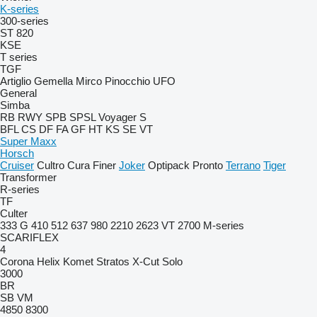
K-series
300-series
ST 820
KSE
T series
TGF
Artiglio
Gemella
Mirco
Pinocchio
UFO
General
Simba
RB
RWY
SPB
SPSL
Voyager S
BFL
CS
DF
FA
GF
HT
KS
SE
VT
Super Maxx
Horsch
Cruiser
Cultro
Cura
Finer
Joker
Optipack
Pronto
Terrano
Tiger
Transformer
R-series
TF
Culter
333 G
410
512
637
980
2210
2623 VT
2700
M-series
SCARIFLEX
4
Corona
Helix
Komet
Stratos
X-Cut Solo
3000
BR
SB
VM
4850
8300