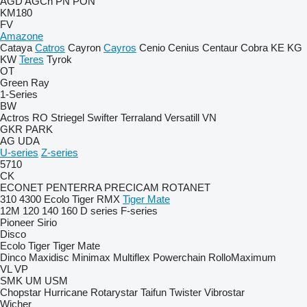
AGD
AGCh
PN
PON
KM180
FV
Amazone
Cataya
Catros
Cayron
Cayros
Cenio
Cenius
Centaur
Cobra
KE
KG
KW
Teres
Tyrok
OT
Green Ray
1-Series
BW
Actros RO
Striegel
Swifter
Terraland
Versatill VN
GKR
PARK
AG
UDA
U-series
Z-series
5710
CK
ECONET
PENTERRA
PRECICAM
ROTANET
310
4300
Ecolo Tiger
RMX
Tiger Mate
12M
120
140
160
D series
F-series
Pioneer
Sirio
Disco
Ecolo Tiger
Tiger Mate
Dinco
Maxidisc
Minimax
Multiflex
Powerchain
RolloMaximum
VL
VP
SMK
UM
USM
Chopstar
Hurricane
Rotarystar
Taifun
Twister
Vibrostar
Wicher