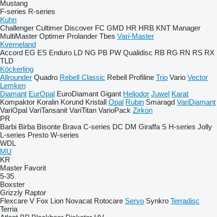
Mustang
F-series
R-series
Kuhn
Challenger
Cultimer
Discover
FC
GMD
HR
HRB
KNT
Manager
MultiMaster
Optimer
Prolander
Tbes
Vari-Master
Kverneland
Accord
EG
ES
Enduro
LD
NG
PB
PW
Qualidisc
RB
RG
RN
RS
RX
TLD
Köckerling
Allrounder
Quadro
Rebell Classic
Rebell Profiline
Trio
Vario
Vector
Lemken
Diamant
EurOpal
EuroDiamant
Gigant
Heliodor
Juwel
Karat
Kompaktor
Koralin
Korund
Kristall
Opal
Rubin
Smaragd
VariDiamant
VariOpal
VariTansanit
VariTitan
VarioPack
Zirkon
PR
Barbi
Birba
Bisonte
Brava
C-series
DC
DM
Giraffa S
H-series
Jolly
L-series
Presto
W-series
WDL
MU
KR
Master
Favorit
5-35
Boxster
Grizzly
Raptor
Flexcare V
Fox
Lion
Novacat
Rotocare
Servo
Synkro
Terradisc
Terria