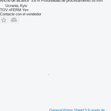
Ancho de alcance
3.6 m
Profundidad de procesamiento
55 mm
Ucrania, Kyiv
TOV «FERM Ye»
Contacte con el vendedor
General Prime Shield 5,6 grada de