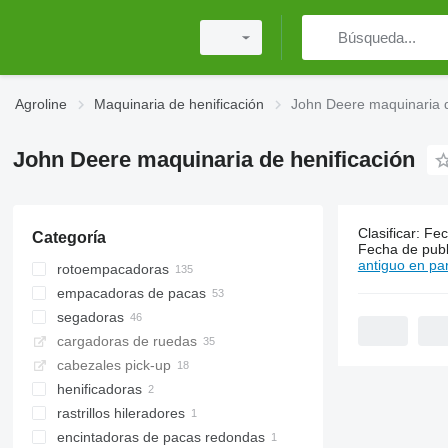
Agroline
Maquinaria de henificación
John Deere maquinaria d
John Deere maquinaria de henificación
Clasificar
:
Fec
Categoría
238 anunci
Fecha de publ
antiguo en par
rotoempacadoras
empacadoras de pacas
segadoras
cargadoras de ruedas
segadoras rotativas
cabezales pick-up
segadoras acondicionadoras
henificadoras
segadoras autopropulsadas
rastrillos hileradores
encintadoras de pacas redondas