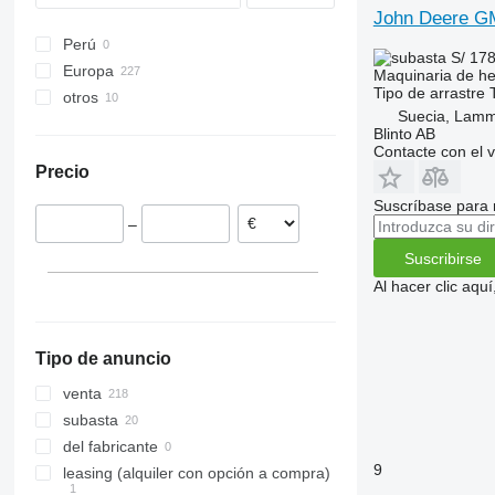
John Deere G
Torion
560
730
KWT
Z245
Impress
Perú
Variant
TM
852
RX
Z500
Jumbo
S/ 17
Europa
Volto
854
Swadro
ZKP
Ladeprofi
Maquinaria de hen
Tipo
de arrastre
otros
Alemania
864
TX
Mergento
Suecia, Lamm
Francia
Ucrania
990
Titan
Novacat
Blinto AB
Austria
México
Contacte con el 
1534
Vario Pack
Novadisc
Precio
Noruega
C-series
Vendro
Top
Suecia
F-series
ZX
C441R
Suscríbase para 
–
Países Bajos
M-series
C451R
F440E
Rumanía
Suscribirse
F440M
Polonia
F441M
Al hacer clic aq
mostrar todos
F441R
Tipo de anuncio
venta
subasta
del fabricante
9
leasing (alquiler con opción a compra)