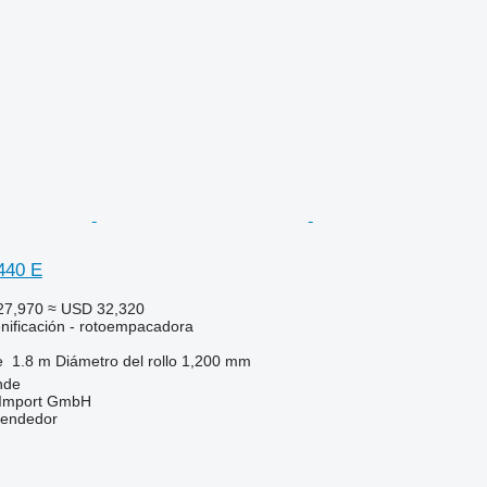
440 E
27,970
≈ USD 32,320
nificación - rotoempacadora
e
1.8 m
Diámetro del rollo
1,200 mm
nde
t-Import GmbH
vendedor