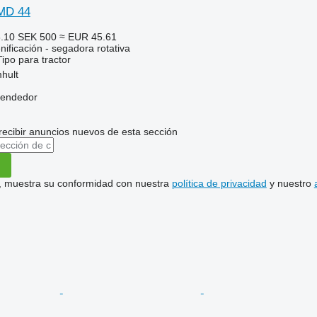
MD 44
8.10
SEK 500
≈ EUR 45.61
ificación - segadora rotativa
Tipo
para tractor
hult
vendedor
recibir anuncios nuevos de esta sección
uí, muestra su conformidad con nuestra
política de privacidad
y nuestro