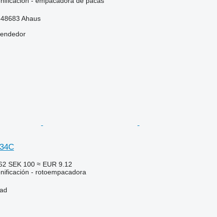
nificación - empacadora de pacas
-48683 Ahaus
vendedor
434C
.62
SEK 100
≈ EUR 9.12
nificación - rotoempacadora
tad