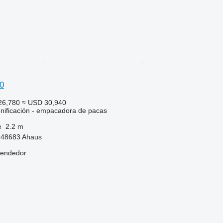
0
26,780
≈ USD 30,940
nificación - empacadora de pacas
e
2.2 m
-48683 Ahaus
vendedor