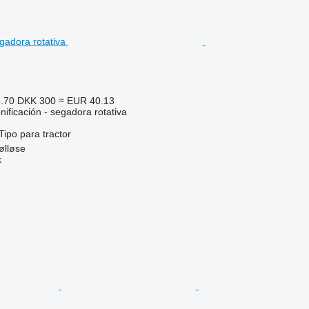
6.70
DKK 300
≈ EUR 40.13
ificación - segadora rotativa
Tipo
para tractor
ølløse
k