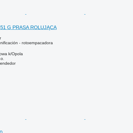
V451 G PRASA ROLUJĄCA
r
nificación - rotoempacadora
rowa k/Opola
.o.
vendedor
0