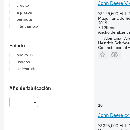
John Deere V
crédito
a plazos
S/ 129,600
EUR 
Maquinaria de he
permuta
2019
intercambio
7,129 m/h
Ancho de alcanc
Alemania, Wi
Heinrich Schröd
Estado
Contacte con el 
nuevo
usados
siniestrado
Año de fabricación
–
10
John Deere c44
S/ 395,000
EUR 