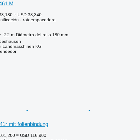
 461 M
33,180
≈ USD 38,340
nificación - rotoempacadora
e
2.2 m
Diámetro del rollo
180 mm
ldeshausen
er Landmaschinen KG
vendedor
1r mit folienbindung
101,200
≈ USD 116,900