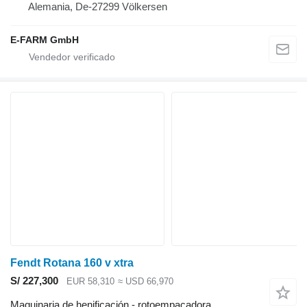
Alemania, De-27299 Völkersen
E-FARM GmbH
Fendt Rotana 160 v xtra
S/ 227,300
EUR 58,310
≈ USD 66,970
Maquinaria de henificación - rotoempacadora