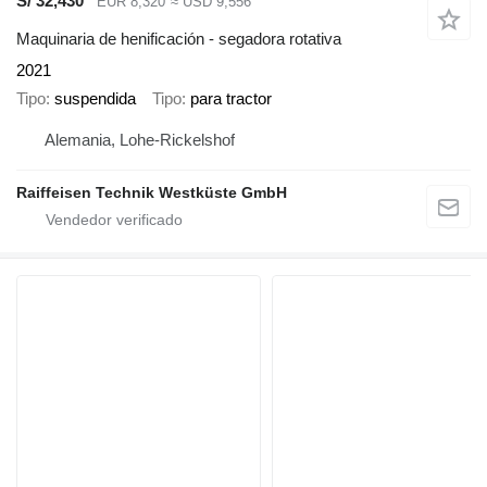
S/ 32,430
EUR 8,320
≈ USD 9,556
Maquinaria de henificación - segadora rotativa
2021
Tipo
suspendida
Tipo
para tractor
Alemania, Lohe-Rickelshof
Raiffeisen Technik Westküste GmbH