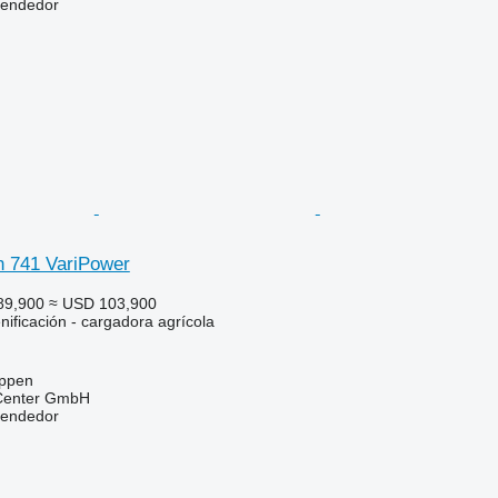
vendedor
n 741 VariPower
89,900
≈ USD 103,900
ificación - cargadora agrícola
eppen
 Center GmbH
vendedor