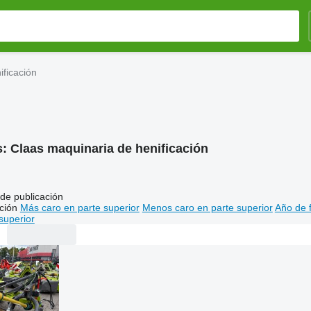
ificación
s:
Claas maquinaria de henificación
de publicación
ción
Más caro en parte superior
Menos caro en parte superior
Año de f
superior