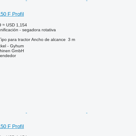
50 F Profil
9
≈ USD 1,154
ificación - segadora rotativa
Tipo
para tractor
Ancho de alcance
3 m
ckel - Gyhum
chinen GmbH
vendedor
50 F Profil