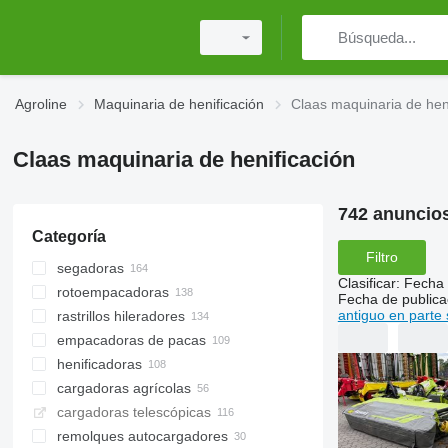
Agroline
Maquinaria de henificación
Claas maquinaria de hen
Claas maquinaria de henificación
742 anuncio
Categoría
Filtro
segadoras
Clasificar
:
Fecha 
rotoempacadoras
segadoras rotativas
Fecha de publica
antiguo en parte 
rastrillos hileradores
segadoras acondicionadoras
empacadoras de pacas
segadoras autopropulsadas
henificadoras
cargadoras agrícolas
cargadoras telescópicas
remolques autocargadores