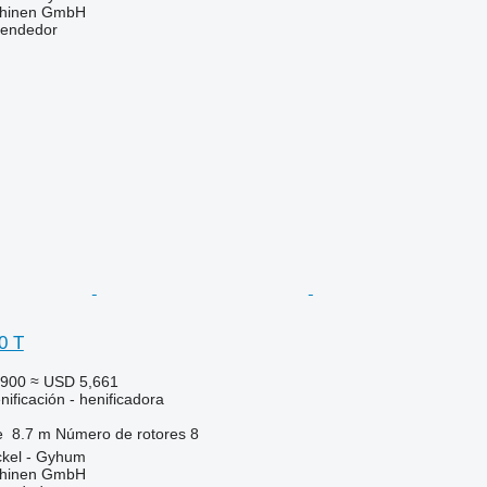
chinen GmbH
vendedor
0 T
,900
≈ USD 5,661
ificación - henificadora
e
8.7 m
Número de rotores
8
ckel - Gyhum
chinen GmbH