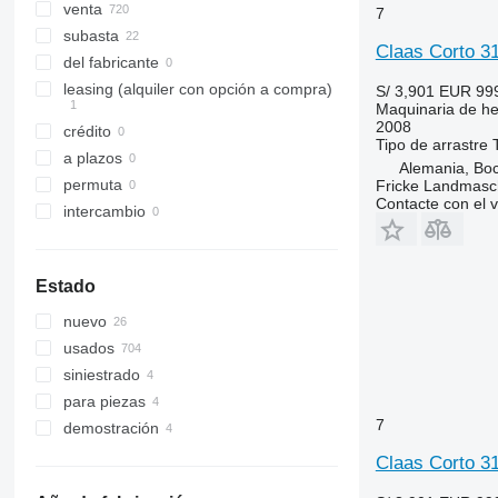
Variant 580
venta
7
Variant 585
subasta
Claas Corto 31
del fabricante
leasing (alquiler con opción a compra)
S/ 3,901
EUR 99
Maquinaria de hen
2008
crédito
Tipo
de arrastre
a plazos
Alemania, Bo
permuta
Fricke Landmas
Contacte con el 
intercambio
Estado
nuevo
usados
siniestrado
para piezas
7
demostración
Claas Corto 31