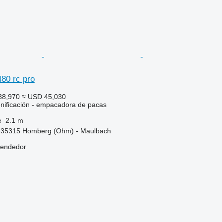
480 rc pro
38,970
≈ USD 45,030
nificación - empacadora de pacas
e
2.1 m
-35315 Homberg (Ohm) - Maulbach
vendedor