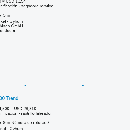
9
≈ USD 1,154
ificación - segadora rotativa
e
3 m
ckel - Gyhum
chinen GmbH
vendedor
00 Trend
4,500
≈ USD 28,310
ficación - rastrillo hilerador
e
9 m
Número de rotores
2
ckel - Gyhum