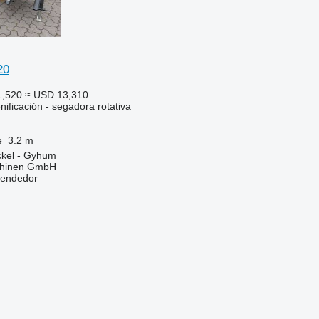
20
1,520
≈ USD 13,310
ificación - segadora rotativa
e
3.2 m
ckel - Gyhum
chinen GmbH
vendedor