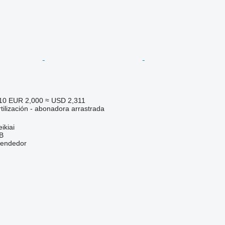
810
EUR 2,000
≈ USD 2,311
tilización - abonadora arrastrada
ikiai
AB
vendedor