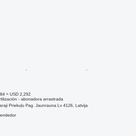
984
≈ USD 2,292
tilización - abonadora arrastrada
araji Priekuļu Pag. Jaunrauna Lv 4126, Latvija
vendedor