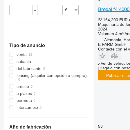
Dinamarca
Bredal f4 4000
–
Austria
S/ 164,200
EUR 
Maquinaria de fe
2024
Volumen
4 m³
An
Alemania, Ha
E-FARM GmbH
Tipo de anuncio
Contacte con el 
venta
subasta
¿Vende vehículo
¡Hagalo con noso
del fabricante
Publicar el a
leasing (alquiler con opción a compra)
crédito
a plazos
permuta
intercambio
53
Año de fabricación