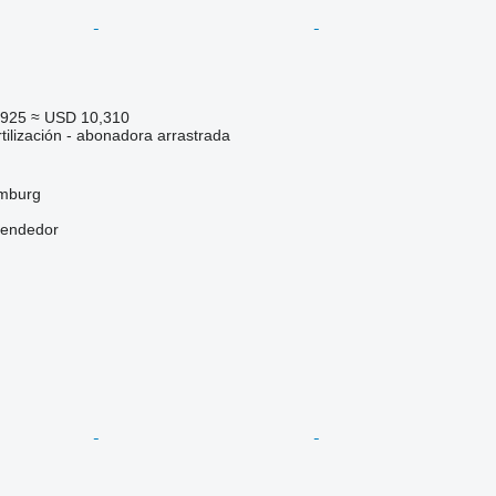
,925
≈ USD 10,310
tilización - abonadora arrastrada
mburg
vendedor