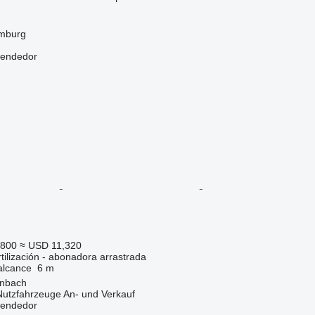
mburg
vendedor
,800
≈ USD 11,320
tilización - abonadora arrastrada
alcance
6 m
enbach
 Nutzfahrzeuge An- und Verkauf
vendedor