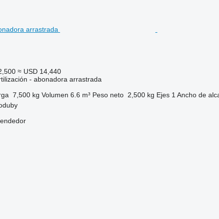
2,500
≈ USD 14,440
tilización - abonadora arrastrada
rga
7,500 kg
Volumen
6.6 m³
Peso neto
2,500 kg
Ejes
1
Ancho de alc
koduby
vendedor