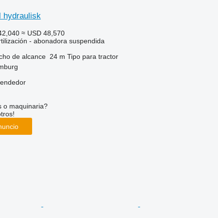
l hydraulisk
42,040
≈ USD 48,570
rtilización - abonadora suspendida
cho de alcance
24 m
Tipo
para tractor
mburg
vendedor
s o maquinaria?
tros!
nuncio