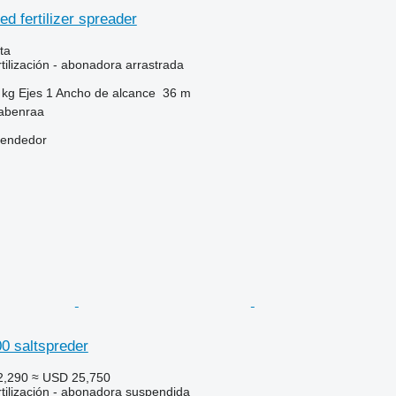
ed fertilizer spreader
ta
tilización - abonadora arrastrada
 kg
Ejes
1
Ancho de alcance
36 m
abenraa
vendedor
0 saltspreder
2,290
≈ USD 25,750
rtilización - abonadora suspendida