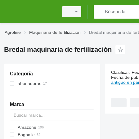
Agroline
Maquinaria de fertilización
Bredal maquinaria de fert
Bredal maquinaria de fertilización
Clasificar
:
Fec
Categoría
17 anuncio
Fecha de publ
antiguo en par
abonadoras
abonadoras arrastradas
abonadoras suspendidas
Marca
Amazone
Exacta
XPL
Bogballe
Catros
HTS
TSW
ELYTE