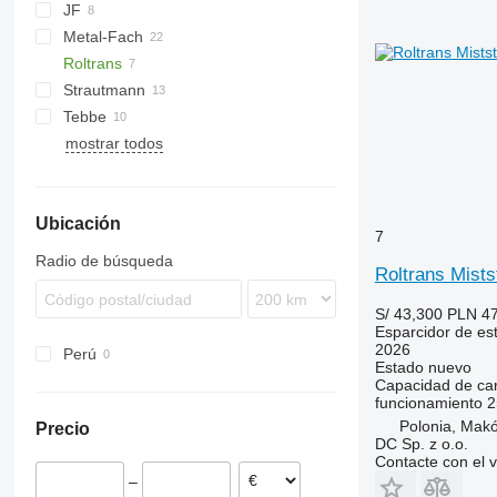
JF
ASW
T series
Terra
Metal-Fach
Komfort
UN
Roltrans
OL
N262
Strautmann
Flex
Tebbe
PG
Magnon
mostrar todos
SP
DS
TYTAN
MKE
HS
MS
Ubicación
7
Radio de búsqueda
Roltrans Mists
S/ 43,300
PLN 47
Esparcidor de est
2026
Perú
Estado
nuevo
Capacidad de ca
funcionamiento
2
Polonia, Mak
Precio
DC Sp. z o.o.
Contacte con el 
–