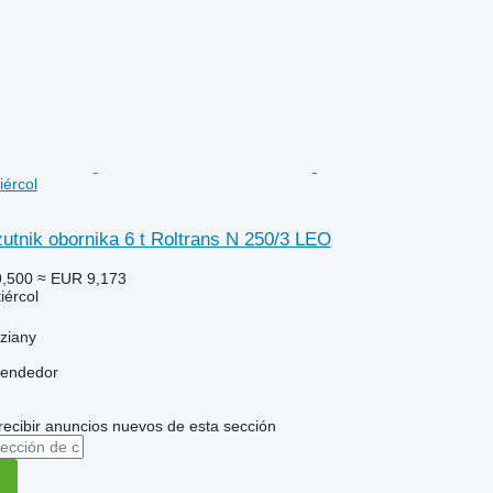
iércol
utnik obornika 6 t Roltrans N 250/3 LEO
,500
≈ EUR 9,173
iércol
ziany
vendedor
recibir anuncios nuevos de esta sección