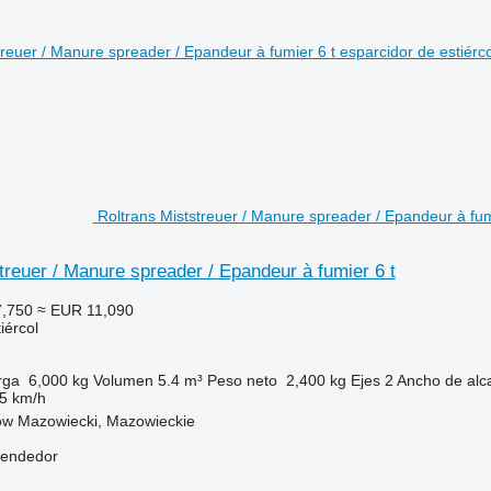
Roltrans Miststreuer / Manure spreader / Epandeur à fum
treuer / Manure spreader / Epandeur à fumier 6 t
,750
≈ EUR 11,090
iércol
rga
6,000 kg
Volumen
5.4 m³
Peso neto
2,400 kg
Ejes
2
Ancho de alc
5 km/h
ów Mazowiecki, Mazowieckie
vendedor