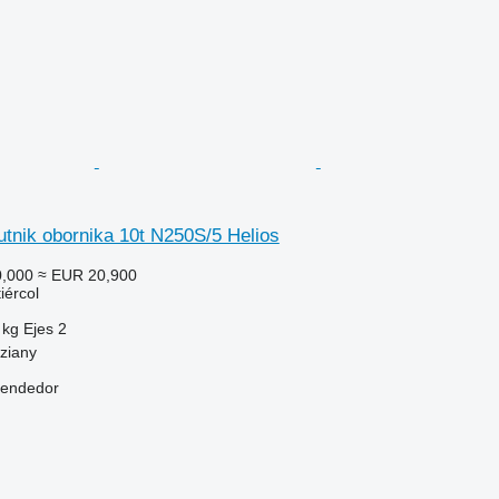
utnik obornika 10t N250S/5 Helios
,000
≈ EUR 20,900
iércol
 kg
Ejes
2
ziany
vendedor