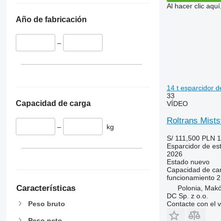
Al hacer clic aq
Año de fabricación
–
14 t esparcidor d
33
Capacidad de carga
VÍDEO
Roltrans Mists
–
kg
S/ 111,500
PLN 1
Esparcidor de est
2026
Estado
nuevo
Capacidad de ca
funcionamiento
2
Características
Polonia, Mak
DC Sp. z o.o.
Contacte con el 
Peso bruto
Peso neto