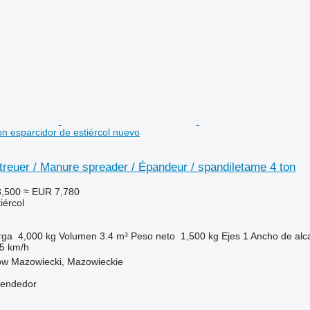
on esparcidor de estiércol nuevo
treuer / Manure spreader / Épandeur / spandiletame 4 ton
,500
≈ EUR 7,780
iércol
rga
4,000 kg
Volumen
3.4 m³
Peso neto
1,500 kg
Ejes
1
Ancho de alc
5 km/h
ów Mazowiecki, Mazowieckie
vendedor