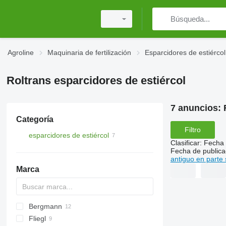
Agroline
Maquinaria de fertilización
Esparcidores de estiércol
Roltrans esparcidores de estiércol
7 anuncios:
Categoría
Filtro
esparcidores de estiércol
Clasificar
:
Fecha 
Fecha de publica
antiguo en parte 
Marca
Bergmann
HTS
Fliegl
TSW
E
EV
FORTIS