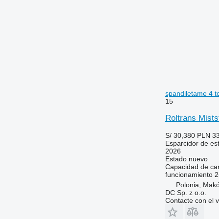
spandiletame 4 t
15
Roltrans Mists
S/ 30,380
PLN 33
Esparcidor de est
2026
Estado
nuevo
Capacidad de ca
funcionamiento
2
Polonia, Mak
DC Sp. z o.o.
Contacte con el 