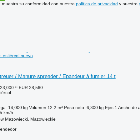
uí, muestra su conformidad con nuestra
política de privacidad
y nuestro
e estiércol nuevo
treuer / Manure spreader / Epandeur à fumier 14 t
23,000
≈ EUR 28,560
iércol
rga
14,000 kg
Volumen
12.2 m³
Peso neto
6,300 kg
Ejes
1
Ancho de 
5 km/h
ów Mazowiecki, Mazowieckie
vendedor