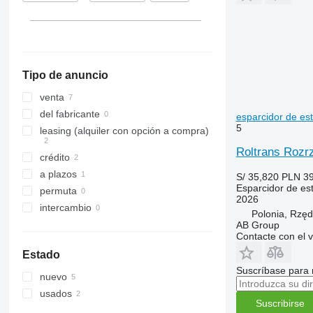
Tipo de anuncio
venta
del fabricante
esparcidor de est
5
leasing (alquiler con opción a compra)
Roltrans Rozrz
crédito
a plazos
S/ 35,820
PLN 39
Esparcidor de est
permuta
2026
intercambio
Polonia, Rzęd
AB Group
Contacte con el 
Estado
Suscríbase para 
nuevo
usados
Suscribirse