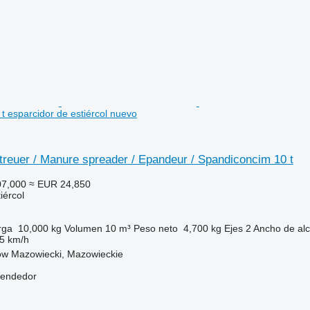
t esparcidor de estiércol nuevo
treuer / Manure spreader / Epandeur / Spandiconcim 10 t
07,000
≈ EUR 24,850
iércol
rga
10,000 kg
Volumen
10 m³
Peso neto
4,700 kg
Ejes
2
Ancho de al
5 km/h
ów Mazowiecki, Mazowieckie
vendedor