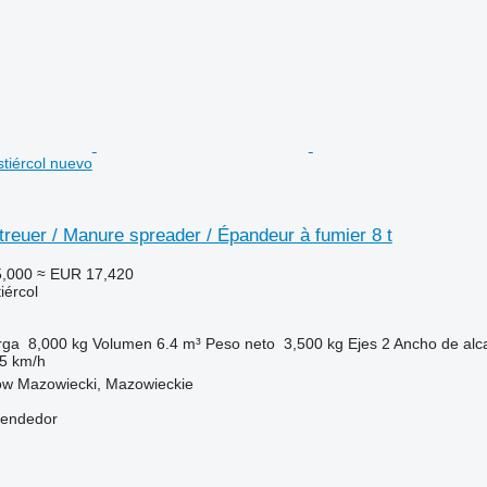
stiércol nuevo
treuer / Manure spreader / Épandeur à fumier 8 t
,000
≈ EUR 17,420
iércol
rga
8,000 kg
Volumen
6.4 m³
Peso neto
3,500 kg
Ejes
2
Ancho de alc
5 km/h
ów Mazowiecki, Mazowieckie
vendedor