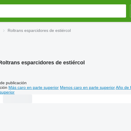
Roltrans esparcidores de estiércol
Roltrans esparcidores de estiércol
de publicación
ción
Más caro en parte superior
Menos caro en parte superior
Año de f
superior