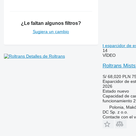
¿Le faltan algunos filtros?
Sugiera un cambio
t esparcidor de e
14
VÍDEO
Detalles de Roltrans
Roltrans Mists
S/ 68,020
PLN 75
Esparcidor de est
2026
Estado
nuevo
Capacidad de ca
funcionamiento
2
Polonia, Mak
DC Sp. z o.o.
Contacte con el 