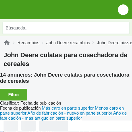
Recambios
John Deere recambios
John Deere piezas
John Deere culatas para cosechadora de
cereales
14 anuncios:
John Deere culatas para cosechadora
de cereales
Filtro
Clasificar
:
Fecha de publicación
Fecha de publicación
Más caro en parte superior
Menos caro en
parte superior
Año de fabricación - nuevo en parte superior
Año de
fabricación - más antiguo en parte superior