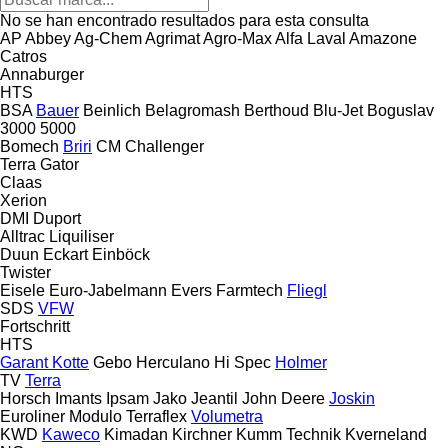
No se han encontrado resultados para esta consulta
AP
Abbey
Ag-Chem
Agrimat
Agro-Max
Alfa Laval
Amazone
Catros
Annaburger
HTS
BSA
Bauer
Beinlich
Belagromash
Berthoud
Blu-Jet
Boguslav
3000
5000
Bomech
Briri
CM
Challenger
Terra Gator
Claas
Xerion
DMI
Duport
Alltrac
Liquiliser
Duun
Eckart
Einböck
Twister
Eisele
Euro-Jabelmann
Evers
Farmtech
Fliegl
SDS
VFW
Fortschritt
HTS
Garant Kotte
Gebo
Herculano
Hi Spec
Holmer
TV
Terra
Horsch
Imants
Ipsam
Jako
Jeantil
John Deere
Joskin
Euroliner
Modulo
Terraflex
Volumetra
KWD
Kaweco
Kimadan
Kirchner
Kumm Technik
Kverneland