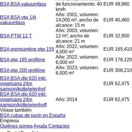
BSA BSA vakuumfass
de funcionamiento: 40
EUR 49,980
km/h
Año: 2001, volumen:
BSA BSA vtw 14t
14,000 m³, ancho de
EUR 40,460
vakuumfass
alcance: 15 m
Año: 2003, volumen:
BSA PTW 12 T
12 m³, ancho de
EUR 32,900
alcance: 21 m
Año: 2022, volumen:
BSA premiumline ptw 155
EUR 165,410
4,000 m³
Año: 2022, volumen:
BSA ptw 185 profiline
EUR 176,120
6,000 m³
Año: 2023, volumen:
BSA ptw 200 profiline
EUR 308,210
6,000 m³
BSA BSA dlp 620 inkl.
vogelsang 24m
EUR 62,475
samson/kotte/wienhof
BSA BSA dlp 620 inkl.
vogelsang 24m
Año: 2014
EUR 62,475
samson/kotte/wienhoff
Véase también
BSA cubas de purín en España
Empresa
Quiénes somos
Ayuda
Contactos