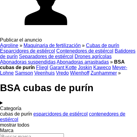
Publicar el anuncio
Agroline
»
Maquinaria de fertilización
»
Cubas de purín
Esparcidores de estiércol
Contenedores de estiércol
Batidores
de purín
Separadores de estiércol
Drones agrícolas
Abonadoras suspendidas
Abonadoras arrastradas
»
BSA
cubas de purín
Fliegl
Garant Kotte
Joskin
Kaweco
Meyer-
Lohne
Samson
Veenhuis
Vredo
Wienhoff
Zunhammer
»
BSA cubas de purín
Categoría
cubas de purín
esparcidores de estiércol
contenedores de
estiércol
mostrar todos
Marca