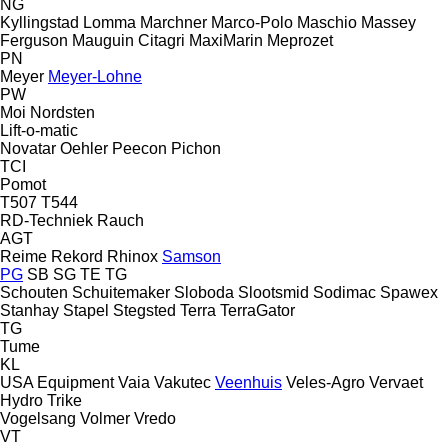
NG
Kyllingstad
Lomma
Marchner
Marco-Polo
Maschio
Massey
Ferguson
Mauguin Citagri
MaxiMarin
Meprozet
PN
Meyer
Meyer-Lohne
PW
Moi
Nordsten
Lift-o-matic
Novatar
Oehler
Peecon
Pichon
TCI
Pomot
T507
T544
RD-Techniek
Rauch
AGT
Reime
Rekord
Rhinox
Samson
PG
SB
SG
TE
TG
Schouten
Schuitemaker
Sloboda
Slootsmid
Sodimac
Spawex
Stanhay
Stapel
Stegsted
Terra
TerraGator
TG
Tume
KL
USA Equipment
Vaia
Vakutec
Veenhuis
Veles-Agro
Vervaet
Hydro Trike
Vogelsang
Volmer
Vredo
VT