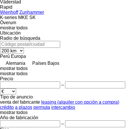
Väderstad
Rapid
Wienhoff
Zunhammer
K-series
MKE
SK
Överum
mostrar todos
Ubicación
Radio de búsqueda
Perú
Europa
Alemania
Países Bajos
mostrar todos
mostrar todos
Precio
–
Tipo de anuncio
venta
del fabricante
leasing (alquiler con opción a compra)
crédito
a plazos
permuta
intercambio
mostrar todos
Año de fabricación
–