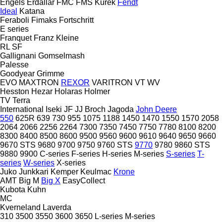
Engels
Erdallar
FMC
FMS Kurek
Fendt
Ideal
Katana
Feraboli
Fimaks
Fortschritt
E series
Franquet
Franz Kleine
RL
SF
Gallignani
Gomselmash
Palesse
Goodyear
Grimme
EVO
MAXTRON
REXOR
VARITRON
VT
WV
Hesston
Hezar
Holaras
Holmer
TV
Terra
International
Iseki
JF
JJ Broch
Jagoda
John Deere
550
625R
639
730
955
1075
1188
1450
1470
1550
1570
2058
2064
2066
2256
2264
7300
7350
7450
7750
7780
8100
8200
8300
8400
8500
8600
9500
9560
9600
9610
9640
9650
9660
9670 STS
9680
9700
9750
9760 STS
9770
9780
9860 STS
9880
9900
C-series
F-series
H-series
M-series
S-series
T-
series
W-series
X-series
Juko
Junkkari
Kemper
Keulmac
Krone
AMT
Big M
Big X
EasyCollect
Kubota
Kuhn
MC
Kverneland
Laverda
310
3500
3550
3600
3650
L-series
M-series