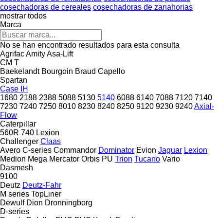
cosechadoras de cereales
cosechadoras de zanahorias
mostrar todos
Marca
No se han encontrado resultados para esta consulta
Agrifac
Amity
Asa-Lift
CM
T
Baekelandt
Bourgoin
Braud
Capello
Spartan
Case IH
1680
2188
2388
5088
5130
5140
6088
6140
7088
7120
7140
7230
7240
7250
8010
8230
8240
8250
9120
9230
9240
Axial-
Flow
Caterpillar
560R
740
Lexion
Challenger
Claas
Avero
C-series
Commandor
Dominator
Evion
Jaguar
Lexion
Medion
Mega
Mercator
Orbis
PU
Trion
Tucano
Vario
Dasmesh
9100
Deutz
Deutz-Fahr
M series
TopLiner
Dewulf
Dion
Dronningborg
D-series