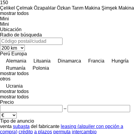
150
Çelikel
Çelmak
Özapalılar
Özkan Tarım Makina
Şimşek Makina
mostrar todos
Mini
Mini
Ubicación
Radio de búsqueda
Perú
Europa
Alemania
Lituania
Dinamarca
Francia
Hungría
Rumanía
Polonia
mostrar todos
otros
Ucrania
mostrar todos
mostrar todos
Precio
–
Tipo de anuncio
venta
subasta
del fabricante
leasing (alquiler con opción a
compra)
crédito
a plazos
permuta
intercambio