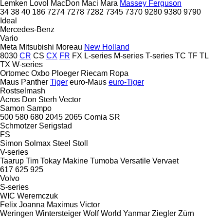
Lemken
Lovol
MacDon
Maci
Mara
Massey Ferguson
34
38
40
186
7274
7278
7282
7345
7370
9280
9380
9790
Ideal
Mercedes-Benz
Vario
Meta
Mitsubishi
Moreau
New Holland
8030
CR
CS
CX
FR
FX
L-series
M-series
T-series
TC
TF
TL
TX
W-series
Ortomec
Oxbo
Ploeger
Riecam
Ropa
Maus
Panther
Tiger
euro-Maus
euro-Tiger
Rostselmash
Acros
Don
Sterh
Vector
Samon
Sampo
500
580
680
2045
2065
Comia
SR
Schmotzer
Serigstad
FS
Simon
Solmax Steel
Stoll
V-series
Taarup
Tim
Tokay Makine
Tumoba
Versatile
Vervaet
617
625
925
Volvo
S-series
WIC
Weremczuk
Felix
Joanna
Maximus
Victor
Weringen
Wintersteiger
Wolf
World
Yanmar
Ziegler
Zürn