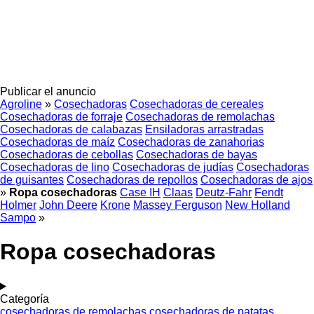
Publicar el anuncio
Agroline
»
Cosechadoras
Cosechadoras de cereales
Cosechadoras de forraje
Cosechadoras de remolachas
Cosechadoras de calabazas
Ensiladoras arrastradas
Cosechadoras de maíz
Cosechadoras de zanahorias
Cosechadoras de cebollas
Cosechadoras de bayas
Cosechadoras de lino
Cosechadoras de judías
Cosechadoras
de guisantes
Cosechadoras de repollos
Cosechadoras de ajos
»
Ropa cosechadoras
Case IH
Claas
Deutz-Fahr
Fendt
Holmer
John Deere
Krone
Massey Ferguson
New Holland
Sampo
»
Ropa cosechadoras
Categoría
cosechadoras de remolachas
cosechadoras de patatas