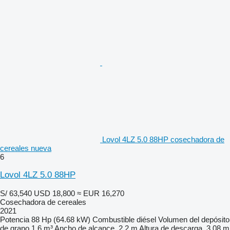
Lovol 4LZ 5.0 88HP cosechadora de
cereales nueva
6
Lovol 4LZ 5.0 88HP
S/ 63,540
USD 18,800
≈ EUR 16,270
Cosechadora de cereales
2021
Potencia
88 Hp (64.68 kW)
Combustible
diésel
Volumen del depósito
de grano
1.6 m³
Ancho de alcance
2.2 m
Altura de descarga
3.08 m