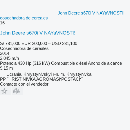
John Deere s670i V NAYaVNOSTI!
cosechadora de cereales
16
John Deere s670i V NAYaVNOSTI!
S/ 781,000
EUR 200,000
≈ USD 231,100
Cosechadora de cereales
2014
2,045 m/h
Potencia
430 Hp (316 kW)
Combustible
diésel
Ancho de alcance
9.15 m
Ucrania, Khrystynivskyi r-n, m. Khrystynivka
PP "HRISTINIVKA AGROMAShPOSTACh"
Contacte con el vendedor