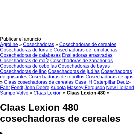
Publicar el anuncio
Agroline
»
Cosechadoras
»
Cosechadoras de cereales
Cosechadoras de forraje
Cosechadoras de remolachas
Cosechadoras de calabazas
Ensiladoras arrastradas
Cosechadoras de maíz
Cosechadoras de zanahorias
Cosechadoras de cebollas
Cosechadoras de bayas
Cosechadoras de lino
Cosechadoras de judías
Cosechadoras
de guisantes
Cosechadoras de repollos
Cosechadoras de ajos
»
Claas cosechadoras de cereales
Case IH
Caterpillar
Deutz-
Fahr
Fendt
John Deere
Kubota
Massey Ferguson
New Holland
Sampo
Volvo
»
Claas Lexion
»
Claas Lexion 480
»
Claas Lexion 480
cosechadoras de cereales