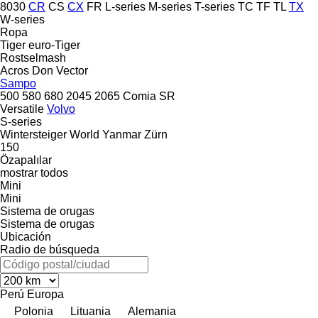
8030
CR
CS
CX
FR
L-series
M-series
T-series
TC
TF
TL
TX
W-series
Ropa
Tiger
euro-Tiger
Rostselmash
Acros
Don
Vector
Sampo
500
580
680
2045
2065
Comia
SR
Versatile
Volvo
S-series
Wintersteiger
World
Yanmar
Zürn
150
Özapalılar
mostrar todos
Mini
Mini
Sistema de orugas
Sistema de orugas
Ubicación
Radio de búsqueda
Perú
Europa
Polonia
Lituania
Alemania