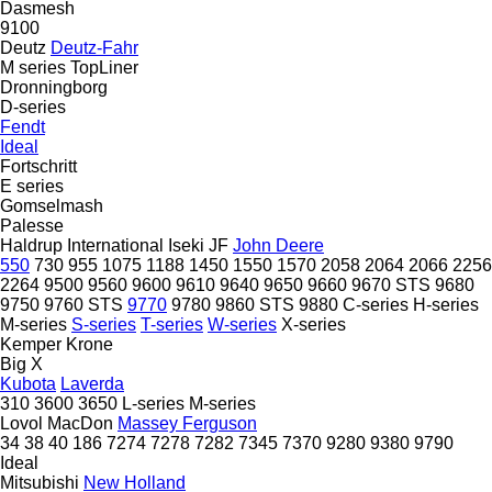
Dasmesh
9100
Deutz
Deutz-Fahr
M series
TopLiner
Dronningborg
D-series
Fendt
Ideal
Fortschritt
E series
Gomselmash
Palesse
Haldrup
International
Iseki
JF
John Deere
550
730
955
1075
1188
1450
1550
1570
2058
2064
2066
2256
2264
9500
9560
9600
9610
9640
9650
9660
9670 STS
9680
9750
9760 STS
9770
9780
9860 STS
9880
C-series
H-series
M-series
S-series
T-series
W-series
X-series
Kemper
Krone
Big X
Kubota
Laverda
310
3600
3650
L-series
M-series
Lovol
MacDon
Massey Ferguson
34
38
40
186
7274
7278
7282
7345
7370
9280
9380
9790
Ideal
Mitsubishi
New Holland