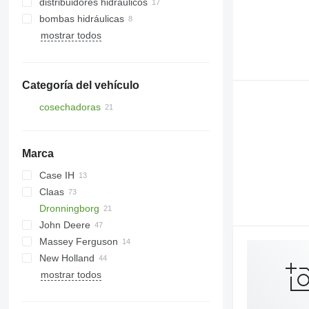
distribuidores hidráulicos
bombas hidráulicas
mostrar todos
Categoría del vehículo
cosechadoras
cosechadoras de cereales
Marca
Case IH
Claas
2388
Dronningborg
8010
Dominator
M series
John Deere
STX
Jaguar
D-series
806
Massey Ferguson
Lexion
807
965
Big X
3650
D1200
New Holland
Mega
2066
34
D1900
mostrar todos
Mercator
4040
40
CR
8600
50
CX
9500
7274
FX