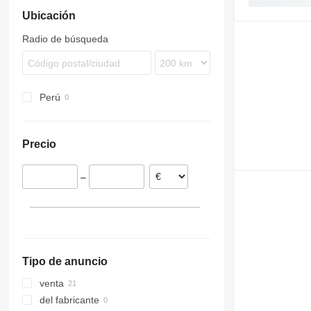
Ubicación
9780
7278
TF
S-series
TX
Radio de búsqueda
T-series
Perú
Precio
–
Tipo de anuncio
venta
del fabricante