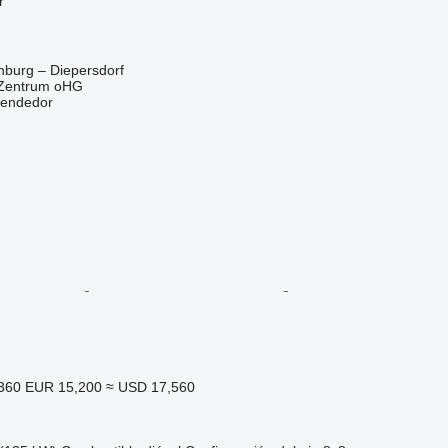
r
nburg – Diepersdorf
 Zentrum oHG
vendedor
,360
EUR 15,200
≈ USD 17,560