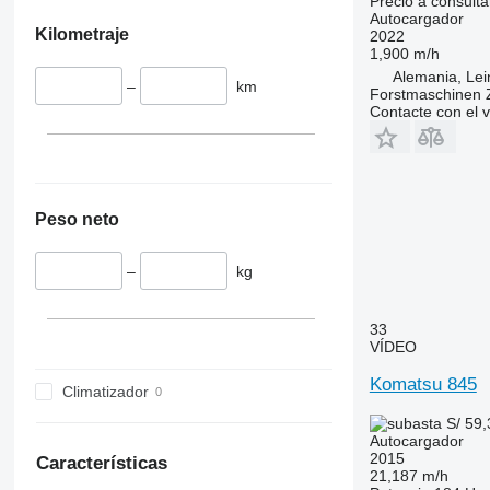
Precio a consulta
Autocargador
Kilometraje
2022
1,900 m/h
Alemania, Lei
–
km
Forstmaschinen
Contacte con el 
Peso neto
–
kg
33
VÍDEO
Komatsu 845
Climatizador
S/ 59
Autocargador
2015
Características
21,187 m/h