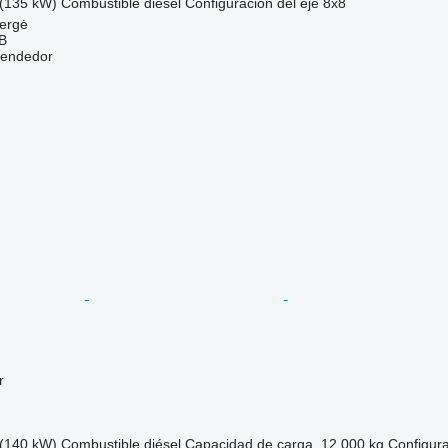
(135 kW)
Combustible
diésel
Configuración del eje
8x8
mergė
AB
vendedor
r
(140 kW)
Combustible
diésel
Capacidad de carga
12,000 kg
Configura