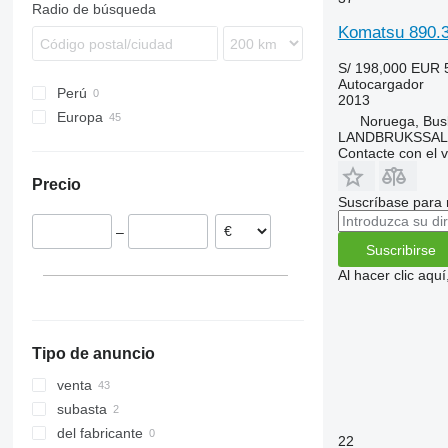
Radio de búsqueda
Komatsu 890.
S/ 198,000
EUR 
Autocargador
Perú
2013
Europa
Noruega, Bus
LANDBRUKSSAL
Lituania
Contacte con el 
Alemania
Precio
Letonia
Suscríbase para 
Finlandia
–
Rumanía
Suscribirse
Estonia
Al hacer clic aq
Polonia
Noruega
Tipo de anuncio
venta
subasta
del fabricante
22