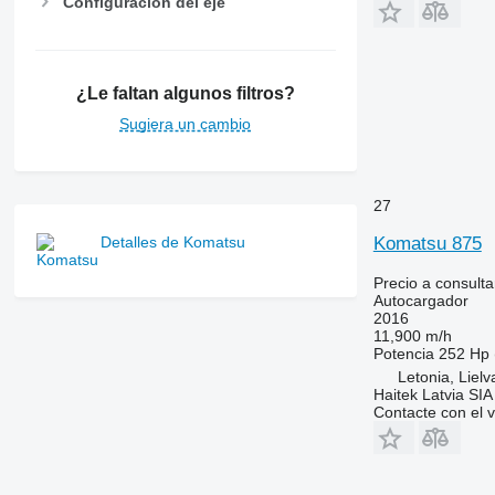
Configuración del eje
¿Le faltan algunos filtros?
Sugiera un cambio
27
Komatsu 875
Detalles de Komatsu
Precio a consulta
Autocargador
2016
11,900 m/h
Potencia
252 Hp 
Letonia, Lielv
Haitek Latvia SIA
Contacte con el 