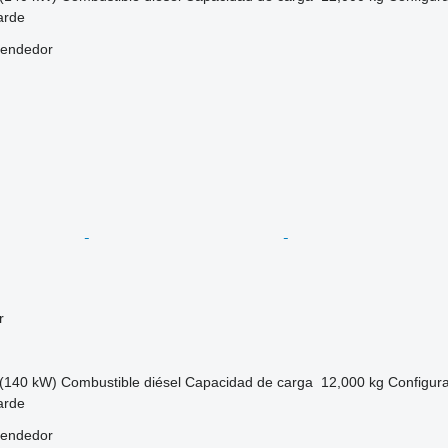
arde
vendedor
r
(140 kW)
Combustible
diésel
Capacidad de carga
12,000 kg
Configura
arde
vendedor