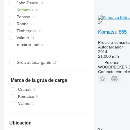
John Deere
County
525
Komatsu
810
Ponsse
1110
P-series
24
Rottne
1210
Buffalo
Panther
Timberjack
1510 E
Elephant
T-series
F10
Komatsu 865
Valmet
1510 G
Elk
F12
810
Precio a consulta
mostrar todos
1910
Ergo
F13
1110
840
A-series
Autocargador
Gazelle
F15
1210
860
N-series
2014
21,000 m/h
Wisent
1410
Grúa autocargante
Polonia
WOODPECKER 
Contacte con el 
Marca de la grúa de carga
Cranab
Komatsu
Valmet
Ubicación
37