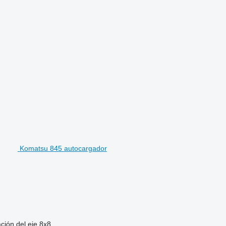
Komatsu 845 autocargador
ción del eje
8x8