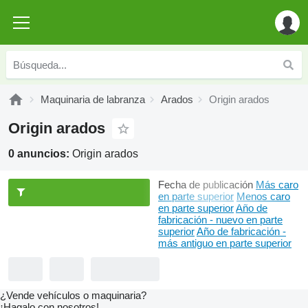
Maquinaria de labranza
Arados
Origin arados
Origin arados
0 anuncios:
Origin arados
Fecha de publicación
Más caro
en parte superior
Menos caro
en parte superior
Año de
fabricación - nuevo en parte
superior
Año de fabricación -
más antiguo en parte superior
¿Vende vehículos o maquinaria?
¡Hagalo con nosotros!