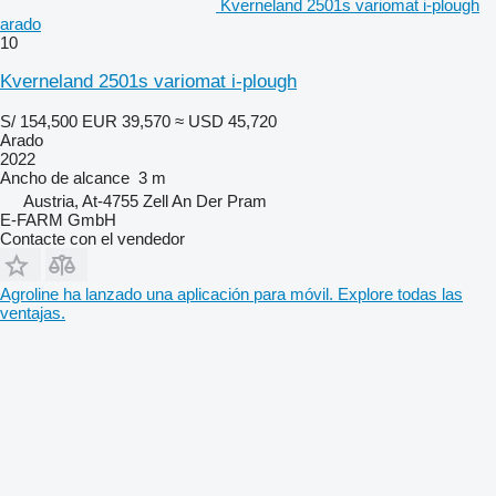
Kverneland 2501s variomat i-plough
arado
10
Kverneland 2501s variomat i-plough
S/ 154,500
EUR 39,570
≈ USD 45,720
Arado
2022
Ancho de alcance
3 m
Austria, At-4755 Zell An Der Pram
E-FARM GmbH
Contacte con el vendedor
Agroline ha lanzado una aplicación para móvil. Explore todas las
ventajas.