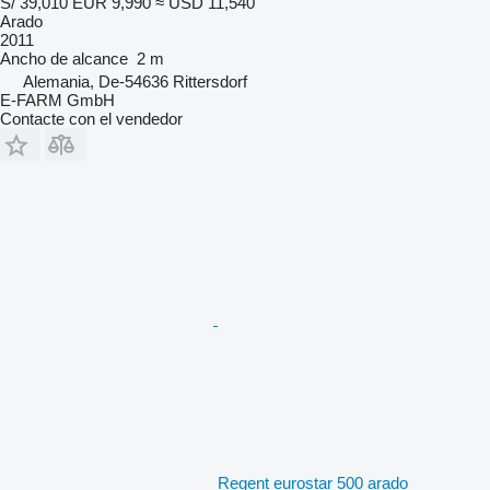
S/ 39,010
EUR 9,990
≈ USD 11,540
Arado
2011
Ancho de alcance
2 m
Alemania, De-54636 Rittersdorf
E-FARM GmbH
Contacte con el vendedor
Regent eurostar 500 arado