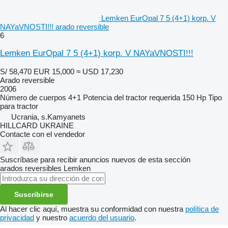
Lemken EurOpal 7 5 (4+1) korp. V
NAYaVNOSTI!!! arado reversible
6
Lemken EurOpal 7 5 (4+1) korp. V NAYaVNOSTI!!!
S/ 58,470
EUR 15,000
≈ USD 17,230
Arado reversible
2006
Número de cuerpos
4+1
Potencia del tractor requerida
150 Hp
Tipo
para tractor
Ucrania, s.Kamyanets
HILLCARD UKRAINE
Contacte con el vendedor
Suscríbase para recibir anuncios nuevos de esta sección
arados reversibles
Lemken
Suscribirse
Al hacer clic aquí, muestra su conformidad con nuestra
política de
privacidad
y nuestro
acuerdo del usuario
.