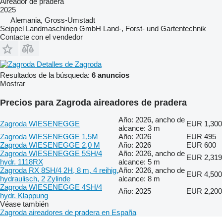
Aireador de pradera
2025
Alemania, Gross-Umstadt
Seippel Landmaschinen GmbH Land-, Forst- und Gartentechnik
Contacte con el vendedor
Detalles de Zagroda
Resultados de la búsqueda:
6 anuncios
Mostrar
Precios para Zagroda aireadores de pradera
Año: 2026, ancho de
Zagroda WIESENEGGE
EUR 1,300
alcance: 3 m
Zagroda WIESENEGGE 1,5M
Año: 2026
EUR 495
Zagroda WIESENEGGE 2,0 M
Año: 2026
EUR 600
Zagroda WIESENEGGE 5SH/4
Año: 2026, ancho de
EUR 2,319
hydr. 1118RX
alcance: 5 m
Zagroda RX 8SH/4 2H, 8 m, 4 reihig,
Año: 2026, ancho de
EUR 4,500
hydraulisch, 2 Zylinde
alcance: 8 m
Zagroda WIESENEGGE 4SH/4
Año: 2025
EUR 2,200
hydr. Klappung
Véase también
Zagroda aireadores de pradera en España