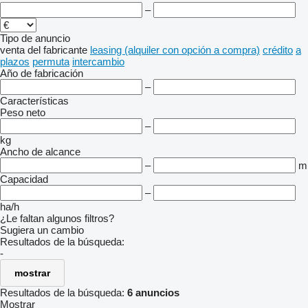
–
Tipo de anuncio
venta
del fabricante
leasing (alquiler con opción a compra)
crédito
a
plazos
permuta
intercambio
Año de fabricación
–
Características
Peso neto
–
kg
Ancho de alcance
–
m
Capacidad
–
ha/h
¿Le faltan algunos filtros?
Sugiera un cambio
Resultados de la búsqueda:
-
mostrar
Resultados de la búsqueda:
6 anuncios
Mostrar