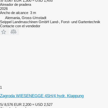
S/ 5,067
EUR 1,300
≈ USD 1,493
Aireador de pradera
2026
Ancho de alcance
3 m
Alemania, Gross-Umstadt
Seippel Landmaschinen GmbH Land-, Forst- und Gartentechnik
Contacte con el vendedor
1
Zagroda WIESENEGGE 4SH/4 hydr. Klappung
S/ 8,576
EUR 2,200
≈ USD 2,527